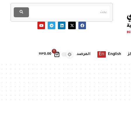
0
En
ز
English
المرصد
EGP
0.00