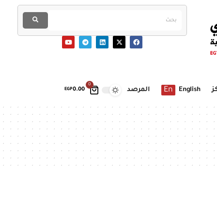
0
En
ز
English
المرصد
EGP
0.00