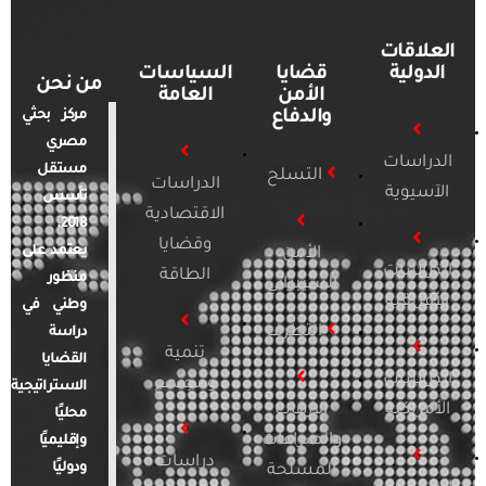
العلاقات
الدولية
قضايا
السياسات
من نحن
الأمن
العامة
والدفاع
مركز بحثي
مصري
الدراسات
مستقل
التسلح
الدراسات
الآسيوية
تأسس
الاقتصادية
2018.
وقضايا
يعتمد على
الأمن
الدراسات
الطاقة
منظور
السيبراني
الأفريقية
وطني في
التطرف
دراسة
تنمية
القضايا
الدراسات
ومجتمع
الاستراتيجية
الأمريكية
الإرهاب
محليًا
والصراعات
وإقليميًا
دراسات
ودوليًا
المسلحة