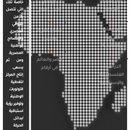
الدراسات
الإعلام
خاصة تلك
الأوروبية
والرأي العام
التي تتصل
بالأمن
القومي
الدراسات
قضايا المرأة
المصري
العربية
والأسرة
والمصالح
والإقليمية
الوطنية
المصرية.
مصر والعالم
ومن ثم
الدراسات
في أرقام
يسعى
الفلسطينية
إنتاج المركز
لتغطية
والإسرائيلية
الأولويات
الوطنية،
وتوفير رؤية
استباقية
لبدائل
الحركة