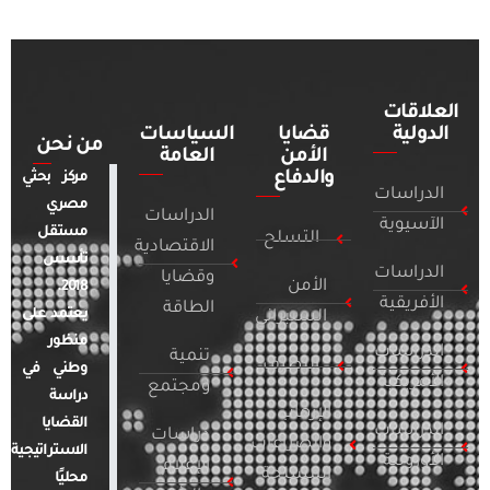
العلاقات
الدولية
قضايا
السياسات
من نحن
الأمن
العامة
والدفاع
مركز بحثي
الدراسات
مصري
الدراسات
الآسيوية
مستقل
التسلح
الاقتصادية
تأسس
الدراسات
وقضايا
الأمن
2018.
الأفريقية
الطاقة
يعتمد على
السيبراني
منظور
الدراسات
تنمية
التطرف
وطني في
الأمريكية
ومجتمع
دراسة
الإرهاب
القضايا
الدراسات
دراسات
والصراعات
الاستراتيجية
الأوروبية
الإعلام
المسلحة
محليًا