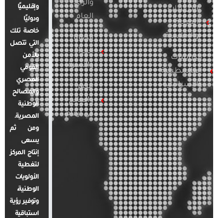
والرأي
وإقليميًا
الدراسات
العام
ودوليًا
العربية
خاصة تلك
والإقليمية
قضايا
التي تتصل
المرأة
بالأمن
الدراسات
والأسرة
القومي
الفلسطينية
المصري
والإسرائيلية
مصر
والمصالح
والعالم
الوطنية
في أرقام
المصرية.
ومن ثم
يسعى
إنتاج المركز
لتغطية
الأولويات
الوطنية،
وتوفير رؤية
استباقية