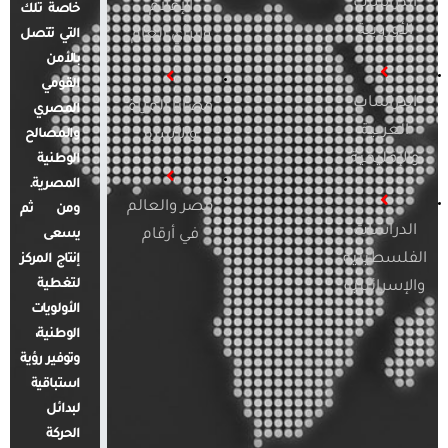
الدراسات
الإعلام
خاصة تلك
الأوروبية
والرأي العام
التي تتصل
بالأمن
القومي
الدراسات
قضايا المرأة
المصري
العربية
والأسرة
والمصالح
والإقليمية
الوطنية
المصرية.
مصر والعالم
ومن ثم
الدراسات
في أرقام
يسعى
الفلسطينية
إنتاج المركز
لتغطية
والإسرائيلية
الأولويات
الوطنية،
وتوفير رؤية
استباقية
لبدائل
الحركة