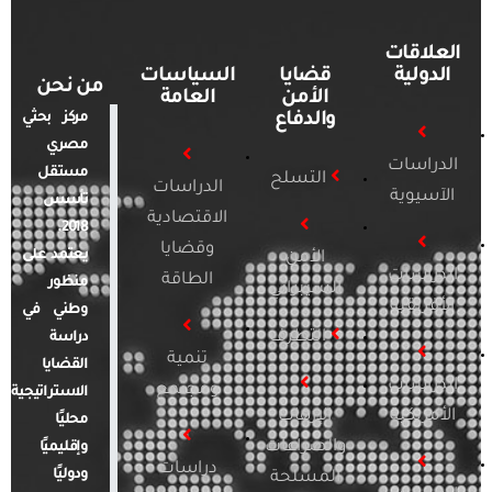
العلاقات
الدولية
قضايا
السياسات
من نحن
الأمن
العامة
والدفاع
مركز بحثي
مصري
الدراسات
مستقل
التسلح
الدراسات
الآسيوية
تأسس
الاقتصادية
2018.
وقضايا
يعتمد على
الأمن
الدراسات
الطاقة
منظور
السيبراني
الأفريقية
وطني في
التطرف
دراسة
تنمية
القضايا
الدراسات
ومجتمع
الاستراتيجية
الأمريكية
الإرهاب
محليًا
والصراعات
وإقليميًا
دراسات
ودوليًا
المسلحة