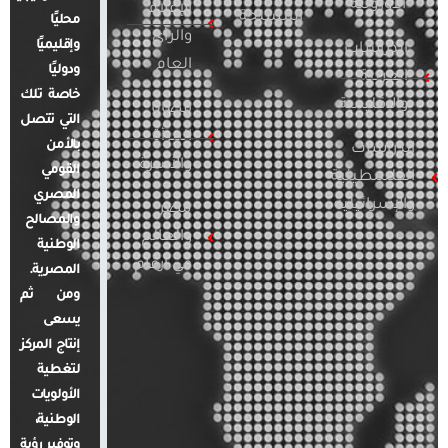
الأوروبية
الإعلام
المسلحة
محليًا
والرأي
وإقليميًا
الدراسات
العام
ودوليًا
العربية
خاصة تلك
والإقليمية
قضايا
التي تتصل
المرأة
بالأمن
الدراسات
والأسرة
القومي
الفلسطينية
المصري
والإسرائيلية
مصر
والمصالح
والعالم
الوطنية
في أرقام
المصرية.
ومن ثم
يسعى
إنتاج المركز
لتغطية
الأولويات
الوطنية،
وتوفير رؤية