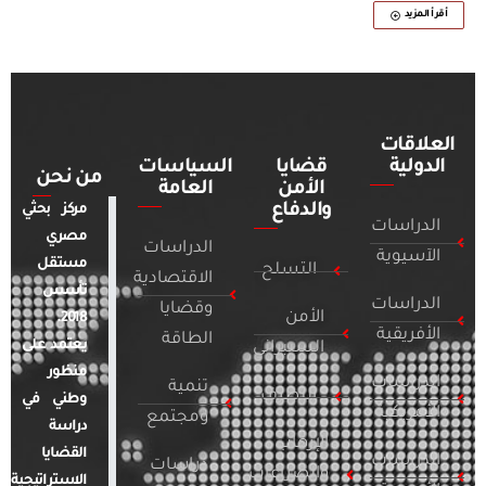
أقرأ المزيد
العلاقات
الدولية
قضايا
السياسات
من نحن
الأمن
العامة
والدفاع
مركز بحثي
الدراسات
مصري
الدراسات
الآسيوية
مستقل
التسلح
الاقتصادية
تأسس
الدراسات
وقضايا
الأمن
2018.
الأفريقية
الطاقة
يعتمد على
السيبراني
منظور
الدراسات
تنمية
التطرف
وطني في
الأمريكية
ومجتمع
دراسة
الإرهاب
القضايا
الدراسات
دراسات
والصراعات
الاستراتيجية