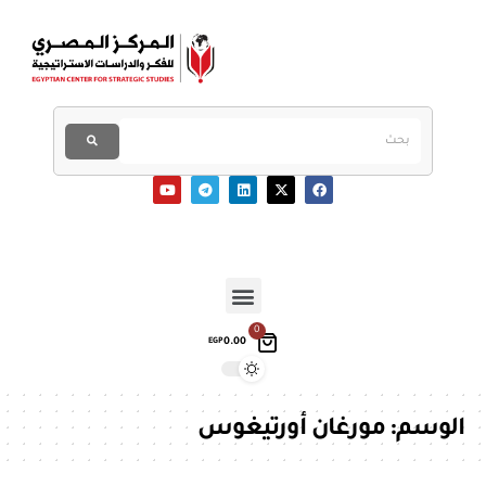
0
0.00
EGP
الوسم:
مورغان أورتيغوس