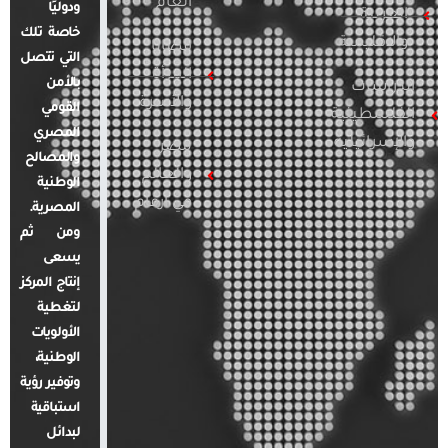
العام
ودوليًا
العربية
خاصة تلك
والإقليمية
قضايا
التي تتصل
المرأة
بالأمن
الدراسات
والأسرة
القومي
الفلسطينية
المصري
والإسرائيلية
مصر
والمصالح
والعالم
الوطنية
في أرقام
المصرية.
ومن ثم
يسعى
إنتاج المركز
لتغطية
الأولويات
الوطنية،
وتوفير رؤية
استباقية
لبدائل