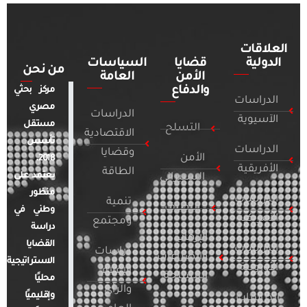
العلاقات
الدولية
قضايا
السياسات
من نحن
الأمن
العامة
والدفاع
مركز بحثي
الدراسات
مصري
الدراسات
الآسيوية
مستقل
التسلح
الاقتصادية
تأسس
الدراسات
وقضايا
الأمن
2018.
الأفريقية
الطاقة
يعتمد على
السيبراني
منظور
الدراسات
تنمية
التطرف
وطني في
الأمريكية
ومجتمع
دراسة
الإرهاب
القضايا
الدراسات
دراسات
والصراعات
الاستراتيجية
الأوروبية
الإعلام
المسلحة
محليًا
والرأي
وإقليميًا
الدراسات