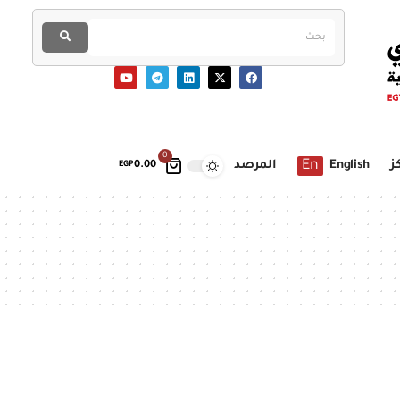
0
En
ز
English
المرصد
EGP
0.00