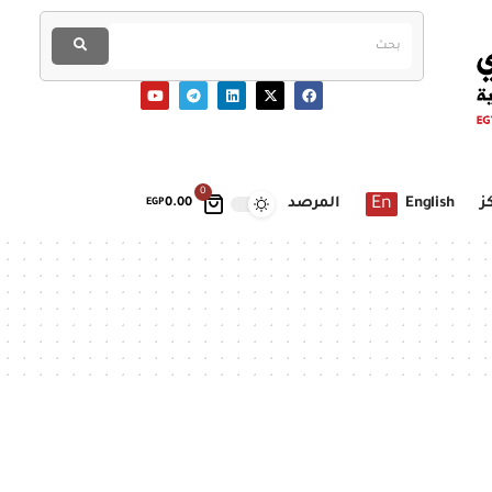
0
En
ز
English
المرصد
EGP
0.00