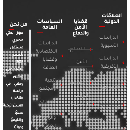
العلاقات
الدولية
قضايا
السياسات
من نحن
الأمن
العامة
والدفاع
مركز بحثي
الدراسات
مصري
الدراسات
الآسيوية
مستقل
التسلح
الاقتصادية
تأسس
الدراسات
وقضايا
الأمن
2018.
الأفريقية
الطاقة
يعتمد على
السيبراني
منظور
الدراسات
تنمية
التطرف
وطني في
الأمريكية
ومجتمع
دراسة
الإرهاب
القضايا
الدراسات
دراسات
والصراعات
الاستراتيجية
الأوروبية
الإعلام
المسلحة
محليًا
والرأي
وإقليميًا
الدراسات
العام
ودوليًا
العربية