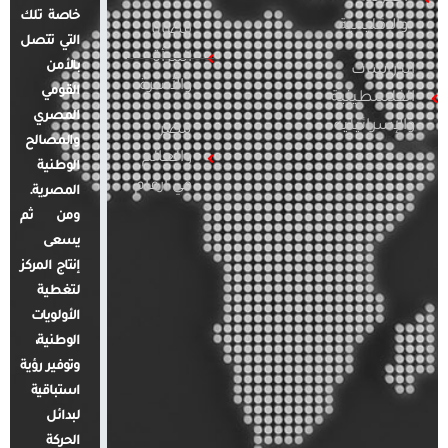
خاصة تلك
والإقليمية
قضايا
التي تتصل
المرأة
بالأمن
الدراسات
والأسرة
القومي
الفلسطينية
المصري
والإسرائيلية
مصر
والمصالح
والعالم
الوطنية
في أرقام
المصرية.
ومن ثم
يسعى
إنتاج المركز
لتغطية
الأولويات
الوطنية،
وتوفير رؤية
استباقية
لبدائل
الحركة