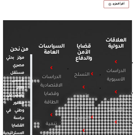
أقرأ المزيد
العلاقات
الدولية
قضايا
السياسات
من نحن
الأمن
العامة
والدفاع
مركز بحثي
مصري
الدراسات
مستقل
التسلح
الدراسات
الآسيوية
تأسس
الاقتصادية
2018.
وقضايا
يعتمد على
الأمن
الدراسات
الطاقة
منظور
السيبراني
الأفريقية
وطني في
التطرف
دراسة
تنمية
القضايا
الدراسات
ومجتمع
الاستراتيجية