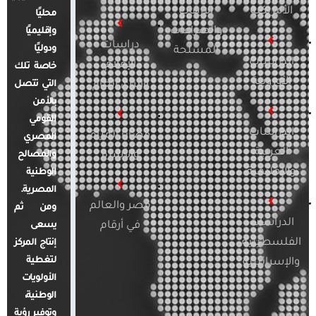
الأمريكية
الإرهاب
محليًا
والصراعات
وإقليميًا
دراسات
ودوليًا
المسلحة
الدراسات
الإعلام
خاصة تلك
الأوروبية
والرأي العام
التي تتصل
بالأمن
القومي
الدراسات
قضايا المرأة
المصري
العربية
والأسرة
والمصالح
والإقليمية
الوطنية
المصرية.
مصر والعالم
ومن ثم
الدراسات
في أرقام
يسعى
الفلسطينية
إنتاج المركز
لتغطية
والإسرائيلية
الأولويات
الوطنية،
وتوفير رؤية