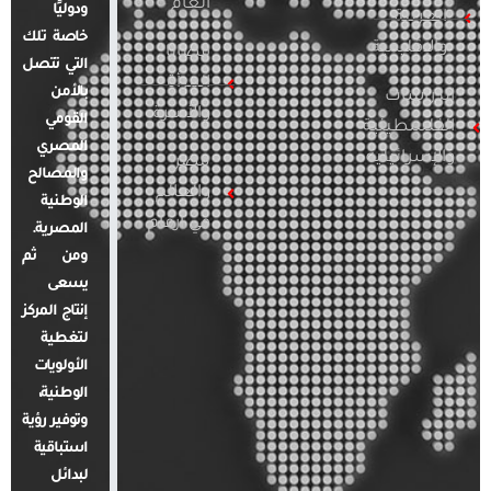
العام
ودوليًا
العربية
خاصة تلك
والإقليمية
قضايا
التي تتصل
المرأة
بالأمن
الدراسات
والأسرة
القومي
الفلسطينية
المصري
والإسرائيلية
مصر
والمصالح
والعالم
الوطنية
في أرقام
المصرية.
ومن ثم
يسعى
إنتاج المركز
لتغطية
الأولويات
الوطنية،
وتوفير رؤية
استباقية
لبدائل