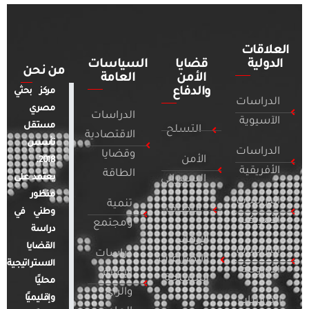
العلاقات
الدولية
قضايا
السياسات
من نحن
الأمن
العامة
والدفاع
مركز بحثي
الدراسات
مصري
الدراسات
الآسيوية
مستقل
التسلح
الاقتصادية
تأسس
الدراسات
وقضايا
الأمن
2018.
الأفريقية
الطاقة
يعتمد على
السيبراني
منظور
الدراسات
تنمية
التطرف
وطني في
الأمريكية
ومجتمع
دراسة
الإرهاب
القضايا
الدراسات
دراسات
والصراعات
الاستراتيجية
الأوروبية
الإعلام
المسلحة
محليًا
والرأي
وإقليميًا
الدراسات