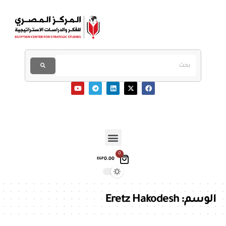
0
0.00
EGP
الوسم:
Eretz Hakodesh