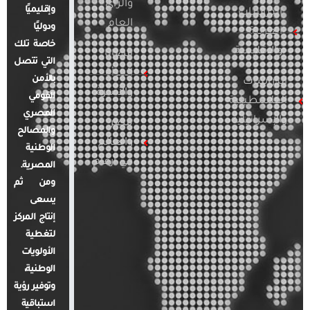
والرأي
وإقليميًا
الدراسات
العام
ودوليًا
العربية
خاصة تلك
والإقليمية
قضايا
التي تتصل
المرأة
بالأمن
الدراسات
والأسرة
القومي
الفلسطينية
المصري
والإسرائيلية
مصر
والمصالح
والعالم
الوطنية
في أرقام
المصرية.
ومن ثم
يسعى
إنتاج المركز
لتغطية
الأولويات
الوطنية،
وتوفير رؤية
استباقية