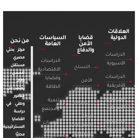
العلاقات
الدولية
قضايا
السياسات
من نحن
الأمن
العامة
والدفاع
مركز بحثي
الدراسات
مصري
الدراسات
الآسيوية
مستقل
التسلح
الاقتصادية
تأسس
الدراسات
وقضايا
الأمن
2018.
الأفريقية
الطاقة
يعتمد على
السيبراني
منظور
الدراسات
تنمية
التطرف
وطني في
الأمريكية
ومجتمع
دراسة
الإرهاب
القضايا
الدراسات
دراسات
والصراعات
الاستراتيجية
الأوروبية
الإعلام
المسلحة
محليًا