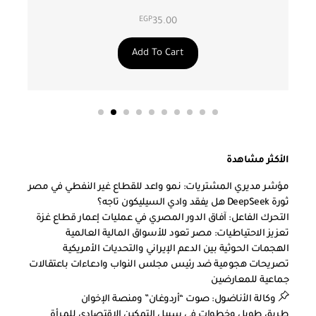
EGP
35.00
Add To Cart
الأكثر مشاهدة
مؤشر مديري المشتريات: نمو واعد للقطاع غير النفطي في مصر
ثورة DeepSeek هل يفقد وادي السيليكون تاجه؟
التحرك الفاعل: آفاق الدور المصري في عمليات إعمار قطاع غزة
تعزيز الاحتياطيات: مصر تعود للأسواق المالية العالمية
الهجمات الحوثية بين الدعم الإيراني والتحديات الأمريكية
تصريحات هجومية ضد رئيس مجلس النواب وادعاءات باعتقالات
جماعية للمعارضين
وكالة الأناضول: صوت “أردوغان” ومنصة الإخوان
طريق طويل وخطوات في سبيل التمكين الاقتصادي للمرأة