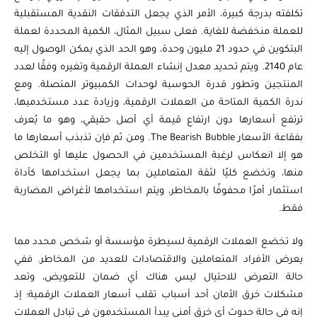
تكلفته بدرجة كبيرة، الأمر الذي يجعل التدفقات النقدية المستقبلية
للعملة منخفضة للغاية. فعلى سبيل المثال، الكمية المحددة لعملة
البتكوين في حدود 21 مليون وحدة، وهو الحد الذي يمكن الوصول إليه
عام 2140. ويتم تحديد معدل إنشاء العملة الرقمية وتغيره وفقًا لعدد
المنتجين وتطور قدرة الحوسبة لوحدات الكمبيوتر المتصلة. ومع
ندرة الكمية المتاحة من العملات الرقمية، وزيادة عدد مستخدميها،
ترتفع أسعارها دون ارتفاع قيمة أي أصل حقيقي، وهو ما يُعرف
بفقاعة الأسعار The Bearish Bubble. ومن ثم فإن تذبذب أسعارها ما
هو إلا انعكاس لرغبة المستخدمين في الحصول عليها أو التخلص
منها، وتخضع كليًا لثقة المتعاملين بما يجعل استخدامها كأداة
استثمار أمرًا محفوفًا بالمخاطر، ويتم استخدامها لأغراض المضاربة
فقط.
ولا تخضع العملات الرقمية لسيطرة مؤسسة أو شخص محدد مما
يعرض الأفراد المتعاملين والاقتصادات للعديد من المخاطر. ففي
حالة التعرض للاحتيال ليس هناك أي ضمان للتعويض، وتعد
مشكلات خرق الأمان أحد أسباب تقلب أسعار العملات الرقمية؛ إذ
إنه في حالة حدوث أي خرق أمني يبدأ المستخدمون في تبادل العملات