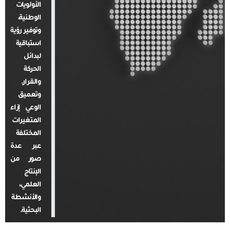
الأولويات
الوطنية،
وتوفير رؤية
استباقية
لبدائل
الحركة
والقرار.
وتعميق
الوعي إزاء
المتغيرات
المختلفة
عبر عدة
صور من
الإنتاج
العلمي،
والأنشطة
البحثية.