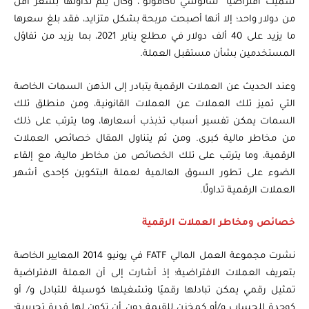
سُميت افتراضيًا “ساتوشي ناكاموتو”، وكان يتم تداولها بسعر أقل
من دولار واحد؛ إلا أنها أصبحت مربحة بشكل متزايد، فقد بلغ سعرها
ما يزيد على 40 ألف دولار في مطلع يناير 2021، بما يزيد من تفاؤل
المستخدمين بشأن مستقبل العملة.
وعند الحديث عن العملات الرقمية يتبادر إلى الذهن السمات الخاصة
التي تميز تلك العملات عن العملات القانونية، ومن منطلق تلك
السمات يمكن تفسير أسباب تذبذب أسعارها، وما يترتب على ذلك
من مخاطر مالية كبرى. ومن ثم يتناول المقال خصائص العملات
الرقمية، وما يترتب على تلك الخصائص من مخاطر مالية، مع إلقاء
الضوء على تطور السوق العالمية لعملة البتكوين كإحدى أشهر
العملات الرقمية تداولًا.
خصائص ومخاطر العملات الرقمية
نشرت مجموعة العمل المالي FATF في يونيو 2014 المعايير الخاصة
بتعريف العملات الافتراضية؛ إذ أشارت إلى أن العملة الافتراضية
تمثيل رقمي يمكن تبادلها رقميًا وتشغيلها كوسيلة للتبادل و/ أو
كوحدة للحساب و/أو كمخزن للقيمة دون أن تكون لها قدرة تحريرية؛