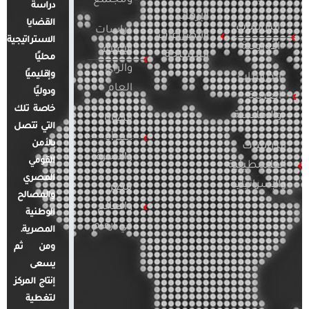
ومجتمع
دراسة
الإرهاب
القضايا
الدراسات
دراسات
والصراعات
الاستراتيجية
الأوروبية
الإعلام
المسلحة
محليًا
والرأي
وإقليميًا
الدراسات
العام
ودوليًا
العربية
خاصة تلك
والإقليمية
قضايا
التي تتصل
المرأة
بالأمن
الدراسات
والأسرة
القومي
الفلسطينية
المصري
والإسرائيلية
مصر
والمصالح
والعالم
الوطنية
في أرقام
المصرية.
ومن ثم
يسعى
إنتاج المركز
لتغطية