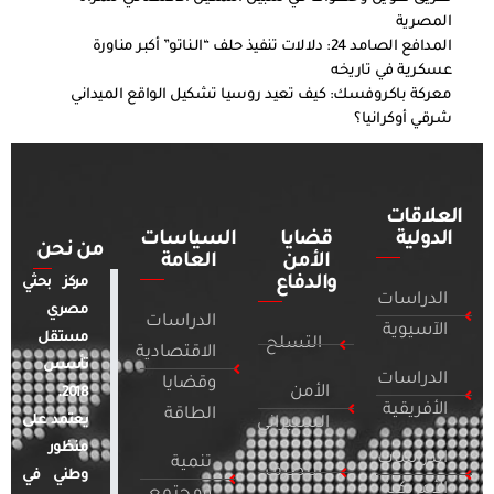
المصرية
المدافع الصامد 24: دلالات تنفيذ حلف “الـناتو” أكبر مناورة
عسكرية في تاريخه
معركة باكروفسك: كيف تعيد روسيا تشكيل الواقع الميداني
شرقي أوكرانيا؟
العلاقات
الدولية
قضايا
السياسات
من نحن
الأمن
العامة
والدفاع
مركز بحثي
الدراسات
مصري
الدراسات
الآسيوية
مستقل
التسلح
الاقتصادية
تأسس
الدراسات
وقضايا
الأمن
2018.
الأفريقية
الطاقة
يعتمد على
السيبراني
منظور
الدراسات
تنمية
التطرف
وطني في
الأمريكية