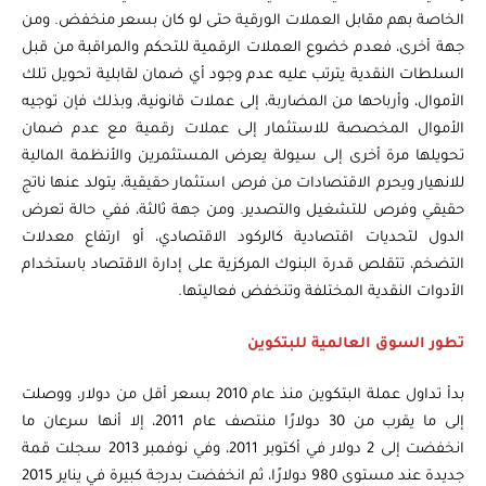
الخاصة بهم مقابل العملات الورقية حتى لو كان بسعر منخفض. ومن
جهة أخرى، فعدم خضوع العملات الرقمية للتحكم والمراقبة من قبل
السلطات النقدية يترتب عليه عدم وجود أي ضمان لقابلية تحويل تلك
الأموال، وأرباحها من المضاربة، إلى عملات قانونية، وبذلك فإن توجيه
الأموال المخصصة للاستثمار إلى عملات رقمية مع عدم ضمان
تحويلها مرة أخرى إلى سيولة يعرض المستثمرين والأنظمة المالية
للانهيار ويحرم الاقتصادات من فرص استثمار حقيقية، يتولد عنها ناتج
حقيقي وفرص للتشغيل والتصدير. ومن جهة ثالثة، ففي حالة تعرض
الدول لتحديات اقتصادية كالركود الاقتصادي، أو ارتفاع معدلات
التضخم، تتقلص قدرة البنوك المركزية على إدارة الاقتصاد باستخدام
الأدوات النقدية المختلفة وتنخفض فعاليتها.
تطور السوق العالمية للبتكوين
بدأ تداول عملة البتكوين منذ عام 2010 بسعر أقل من دولار، ووصلت
إلى ما يقرب من 30 دولارًا منتصف عام 2011، إلا أنها سرعان ما
انخفضت إلى 2 دولار في أكتوبر 2011، وفي نوفمبر 2013 سجلت قمة
جديدة عند مستوى 980 دولارًا، ثم انخفضت بدرجة كبيرة في يناير 2015