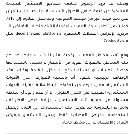
وبذلك قد تزيد الرسوم الخاصة بصناديق الاستثمار للعملات
المشفرة عن قيمة صافي الأصول الأساسية بما يجبر المستثمرين
على دفع قيمة أكبر من قيمتها السوقية، وقد تصل العلاوة إلى 18%.
كما شمل تطور سوق العملات الرقمية إنشاء منصات الإقراض اللا
مركزية لإقراض العملات المشفرة decentralized platforms مثل
منصة Celsius.
ومع تعدد مخاطر العملات الرقمية يعتبر تذبذب أسعارها أحد أهم
تلك المخاطر، فالتقلبات القوية في الأسعار لا تسمح باستخدامها
كوحدة للحساب أو وسيلة للدفع أو مخزن للقيمة وبذلك تفقد
الوظائف الرئيسية للنقود. أما بالنسبة لاعتبارها إحدى الأدوات
الاستثمارية، فعلى الرغم من تحقيقها أرباحًا هائلة مقارنة بالأدوات
الاستثمارية التقليدية على المدى الطويل، إلا أن عدم وجود أي سلطة
مسئولة عن حماية تلك الاستثمارات وزيادة فرص الاختراقات
والجرائم الإلكترونية قد يعرض تلك الاستثمارات إلى الفناء، ويجعل
استخدامها لأغراض المضاربة فقط وليس الاستثمار، ويعرض
الأفراد والاقتصادات إلى مخاطر مالية.