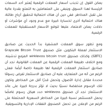
يمكن القول إن تذبذب أسعار العملات الرقمية يُعتبر أحد السمات
الرئيسة لهذا السوق، وينبغي على المتعاملين به التمتع بقدرة عالية
على تقبل المخاطر. ففي حين أن هناك احتمالية لتحقيق أرباح طائلة،
هناك احتمالية أخرى لخسارة كبيرة مع عدم وجود أي مؤشرات أو
دلالات يمكن الاعتماد عليها لتوقع الأسعار المستقبلية للعملات
الرقمية.
ومع تطور سوق العملات المشفرة بدأ الحديث عن صناديق
الاستثمار لعملة البتكوين، مثل صندوق Grayscale Bitcoin Trust
(GBTC)، وكذلك صندوق winklevoss bitcoin trust المزمع تدشينه.
ومع اختلاف طبيعة العملات الرقمية عن العملات القانونية، نجد أن
صناديق استثمار العملات الرقمية لها طبيعة خاصة أيضًا؛ فعلى
الرغم من أنه من المتعارف عليه أن صناديق الاستثمار تفرض رسومًا
محددة مقابل إدارة الأصول، وتحمل قدرًا أقل من المخاطر، وتكون
تلك الرسوم منخفضة نسبيًا بحيث لا تؤثر بدرجة كبيرة على عائد
الاستثمار؛ نجد أن صندوق winklevoss حدد هيكل رسوم غامضًا
يحمل المستثمر نسبة كبيرة من المخاطر السعرية المحتملة على
الرغم من الإعلان عن تحمل الصندوق النفقات الإدارية والتسويقية.