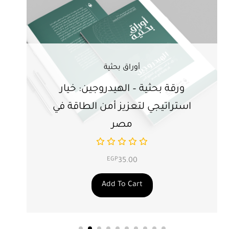
أوراق بحثية
ورقة بحثية – الهيدروجين: خيار
ور
استراتيجي لتعزيز أمن الطاقة في
ال
مصر
EGP
35.00
Add To Cart