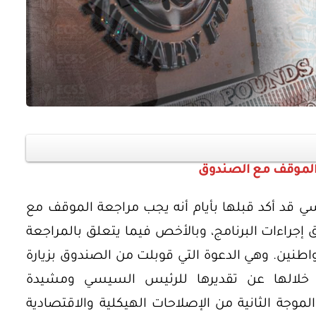
أوراق بحثية
ورقة بحثية - أمن الطاقة المصري:
 وتعزيز
الغاز والنفط خارطة الموارد
الموقف مع الصندوق
وسياسات التعزيز
ي قد أكد قبلها بأيام أنه يجب مراجعة الموقف مع
EGP
35.00
إجراءات البرنامج، وبالأخص فيما يتعلق بالمراجعة
واطنين. وهي الدعوة التي قوبلت من الصندوق بزيارة
Add To Cart
بت خلالها عن تقديرها للرئيس السيسي ومشيدة
لموجة الثانية من الإصلاحات الهيكلية والاقتصادية