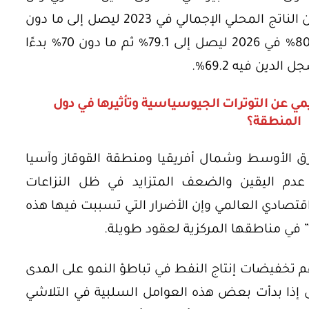
يستمر في مساره النزولي من 95.9% من الناتج المحلي الإجمالي في 2023 ليصل إلى ما دون
90% في 2025 ليسجل 84.5% ثم دون 80% في 2026 ليصل إلى 79.1% ثم ما دون 70% بدءًا
ليمي عن التوترات الجيوسياسية وتأثيرها في دول
المنطقة؟
ق الأوسط وشمال أفريقيا ومنطقة القوقاز وآسيا
دم اليقين والضعف المتزايد في ظل النزاعات
اقتصادي العالمي وإن الأضرار التي تسببت فيها هذه
ة” في مناطقها المركزية لعقود طويلة.
هم تخفيضات إنتاج النفط في تباطؤ النمو على المدى
ى إذا بدأت بعض هذه العوامل السلبية في التلاشي