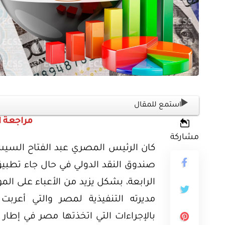
ثية
أوراق بحثية
ورقة بحثية – المؤتمر الصهيوني الـ39:
ن على مستقبل
ورقة بحثية – الطاقة المتجددة
استمع للمقال
مراجعة 
ية العالمية
أمن الطاقة المصري
مشاركة
كان الرئيس المصري عبد الفتاح السيس
EGP
EG
35.00
صندوق النقد الدولي في حال جاء تطبيق 
الرابعة، بشكل يزيد من الأعباء على الم
Add To Cart
Add
مديرته التنفيذية لمصر والتي أعر
بالإجراءات التي اتخذتها مصر في إطار ا