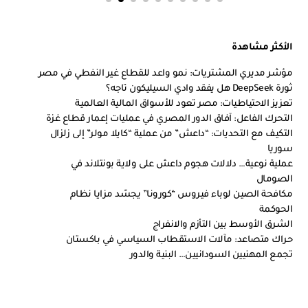
الأكثر مشاهدة
مؤشر مديري المشتريات: نمو واعد للقطاع غير النفطي في مصر
ثورة DeepSeek هل يفقد وادي السيليكون تاجه؟
تعزيز الاحتياطيات: مصر تعود للأسواق المالية العالمية
التحرك الفاعل: آفاق الدور المصري في عمليات إعمار قطاع غزة
التكيف مع التحديات: “داعش” من عملية “كايلا مولر” إلى زلزال
سوريا
عملية نوعية… دلالات هجوم داعش على ولاية بونتلاند في
الصومال
مكافحة الصين لوباء فيروس “كورونا” يجسّد مزايا نظام
الحوكمة
الشرق الأوسط بين التأزم والانفراج
حراك متصاعد: مآلات الاستقطاب السياسي في باكستان
تجمع المهنيين السودانيين… البنية والدور