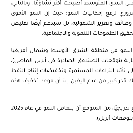
على المدى المتوسط أصبحت أكثر تشاؤمًا. وبالتالي،
وري لرفع إمكانيات النمو؛ حيث إن النمو الأقوى
وظائف وتعزيز الشمولية، بل سيدعم أيضًا تقليص
قيق الطموحات التنموية والاجتماعية.
قى النمو في منطقة الشرق الأوسط وشمال أفريقيا
ند 2.1% (أقل بنسبة 0.6% مقارنة بتوقعات الصندوق الصادرة في أبريل الماضي)،
 تأثير النزاعات المستمرة وتخفيضات إنتاج النفط
ناك قدر كبير من عدم اليقين بشأن موعد تخفيف هذه
وفي حال بدأت هذه العوامل في التراجع تدريجيًا، من المتوقع أن يتعافى النمو في عام 2025