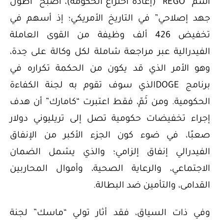
اسم “REGO” (إعادة اختراع الحكومة)، أصبح “أطول
جهد إصلاحي” في التاريخ الأمريكي؛ إذ أسهم في
تخفيض 426 ألف وظيفة من القوى العاملة
الفيدرالية عبر مراجعة شاملة لكل وكالة على حِدة،
وهو الأمر الذي قد يكون من الحكمة تكراره في
برنامج DOGEالذي سوف تقوم به لجنة الكفاءة
الحكومية. ومن ثَمّ، فقط اعتبرت “كامارك” أن هدف
إجراء تخفيضات حكومية تصل إلى تريليوني دولار
صعبًا، في ضوء كون الجزء الأكبر من الإنفاق
الفيدرالي إنفاق إلزامي؛ والذي يشمل الضمان
الاجتماعي، والرعاية الصحية، وأموال المحاربين
القدامى، والتأمين ضد البطالة.
وفي ذات السياق، فقد أثار تولي “ماسك” لجنة