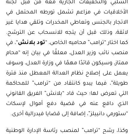
السلبي والتحقيقات الجارية معه من قبل لجنة
الأخلاقيات في مزاعم تشمل تورطه المحتمل في
الاتجار بالجنس وتعاطي المخدرات وتلقي هدايا غير
لائقة، وذلك قبل أن يتجه للانسحاب عن الترشح.
كما اختار “ترامب” محاميه الخاص، “
تود بلانش
“، في
منصب نائب وزير العدل، معلقًا في بيان إنه “محام
ممتاز، وسيكون قائدًا مهمًا في وزارة العدل، وسوف
يعمل على إصلاح نظام العدالة المعطل منذ فترة
طويلة”، فيما يبدو كانتقاد من “ترامب” للمحاكمة
التي تعرض لها؛ حيث قاد “بلانش” الفريق القانوني
الذي دافع عنه في قضية دفع أموال لإسكات
“ستورمي دانييلز”، إضافة إلى قضايا فيدرالية أخرى.
وكذا، رشح “ترامب” لمنصب رئاسة الإدارة الوطنية