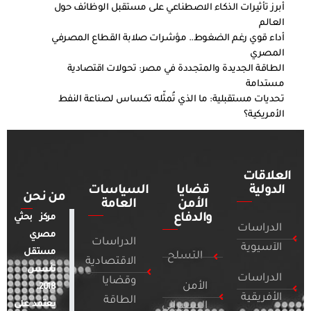
أبرز تأثيرات الذكاء الاصطناعي على مستقبل الوظائف حول
العالم
أداء قوي رغم الضغوط.. مؤشرات صلابة القطاع المصرفي
المصري
الطاقة الجديدة والمتجددة في مصر: تحولات اقتصادية
مستدامة
تحديات مستقبلية: ما الذي تُمثّله تكساس لصناعة النفط
الأمريكية؟
العلاقات
الدولية
قضايا
السياسات
من نحن
الأمن
العامة
والدفاع
مركز بحثي
الدراسات
مصري
الدراسات
الآسيوية
مستقل
التسلح
الاقتصادية
تأسس
الدراسات
وقضايا
الأمن
2018.
الأفريقية
الطاقة
يعتمد على
السيبراني