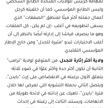
لمهامه كرئيس للولايات المتحدة الطابع الشخصي
وليس الطابع المؤسسي، كما أن خلفيته كرجل
أعمال جعلته أكثر ميلًا لمنطق “الصفقات” الذي
يسعى لتطويعه في أغلب –إن لم يكن– كل الملفات.
وهو ما ينصرف قياسًا إلى إدارته أيضًا بالنظر إلى أن
أغلب الاختيارات تبدو “مثيرة للجدل” ومن خارج الإطار
المؤسسي التقليدي.
ولاية أكثر إثارة للجدل
: من المتوقع لولاية “ترامب”
الثانية أن تكون أكثر حدة وأكثر غلوًا في ضوء ثلاثة؛
يتعلق الأول برغبته في الانقضاض على إرث “بايدن”،
ويتصل الثاني بحملة التشويه التي تعرض لها خلال
فترة “بايدن”، ناهيك عن إدانته في لائحة طويلة من
الاتهامات، ويستند الثالث إلى رغبته في إحداث