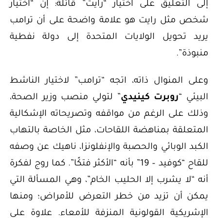
إلى التعليق على اختيار “رايت” قائلة: إن “اختيار
شخص مثل رايت هو علامة واضحة على أن ترامب
يريد تحويل الولايات المتحدة إلى دولة نفطية
منبوذة”.
وعلى المنوال ذاته، اتجه “ترامب” لاختيار الناشط
البيئي “
روبرت كينيدي
” لتولي منصب وزير الصحة،
وذلك على الرغم من مواقفه وتصريحاته الإشكالية
المتعلقة بمناهضة اللقاحات، مثل الخاصة بالتهاب
الكبد الوبائي والحصبة والإنفلونزا، ناهيك عن وصفه
للقاح “كوفيد – 19” بأنه “الأكثر فتكًا”. كما روج لفكرة
أنه “لا يشرب إلا الحليب الخام”، وهي المسألة التي
يمكن أن تزيد من خطر التعرض للأمراض؛ ومنها
الإشريكية القولونية المنزفة للأمعاء. علاوة على