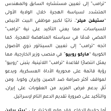
“ترامب” إلى تعيين مستشاره السابق والمهندس
المتشدد لسياسة الهجرة خلال الولاية الأولى
“
ستيفن ميلر
“، نائبًا لكبير موظفي البيت الأبيض
للسياسات، مما يعني التأكيد على نية “ترامب”
المضي قدمًا في سياسته المناهضة للهجرة. كما
اتجه “ترامب” إلى تعيين السيناتور ذوي الأصول
الكوبية “
ماركو روبيو
” في منصب وزير الخارجية، مما
يمثل انتصارًا لقاعدة “ترامب” اللاتينية. يتبنى “روبيو”
رؤية قائمة على محورية الأداة العسكرية، ويدعو
لمواقف أكثر صرامة ضد الصين وإيران وكوبا. ومن
ثَمّ، يدعم فرض المزيد من العقوبات على إيران،
والتأكيد على ضرورة تقديم الدعم التام لإسرائيل.
أما حقيبة الدفاع، فقد وقع الاختيار على “
بيتر براين