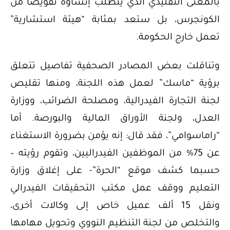
بالمعنى التقليدي الذي يتطلب إنشاؤه تفويضًا من
الكونجرس، بل ستعد بمثابة “هيئة استشارية”
تعمل خارج الحكومة.
وتناقلت بعض المصادر الصحفية تفاصيل تتعلق
برؤية “ماسك” لعمل هذه اللجنة، ومنها تقليص
لجنة التجارة الفيدرالية، ومصلحة الضرائب، ووزارة
العدل، ولجنة الأوراق المالية والبورصة. أما
“راماسوامي”، فقد قال: إنه يؤمن بضرورة الاستغناء
عن 75% من الموظفين الفيدراليين، وتقوم رؤيته –
حسبما كشف موقع “الحرة”- على إغلاق وزارة
التعليم ووقف عمل مكتب التحقيقات الفيدرالي
ونقل 15 ألف عميل خاص إلى وكالات أخرى،
والتخلص من لجنة التنظيم النووي وتحويل مهامها