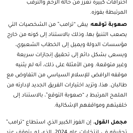
اختراقات كبيرة تعزز من حالة الزخم والترقب
المرتبطة بفوزه.
صعوبة توقعه
: يبقى “ترامب” من الشخصيات التي
يصعب التنبؤ بها، وذلك بالاستناد إلى كونه من خارج
مؤسسات الدولة ويميل إلى الخطاب الشعبوي،
ويسعى بشكل دائم إلى تحقيق إنجازات سريعة
وغير متوقعة. ومن الأمثلة على ذلك، أنه لم يثنيه
موقفه الرافض للإسلام السياسي من التفاوض مع
طالبان. هذا، وتزيد اختيارات الفريق الجديد لإدارته من
الملمح المرتبط بـ “صعوبة التوقع”، بالاستناد إلى
خلفيتهم ومواقفهم الإشكالية.
مجمل القول
، إن الفوز الكبير الذي استطاع “ترامب”
تحقيقه في انتخابات عام 2024، الذي لم يتوقف عند