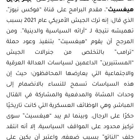
هيغسيث
“، مقدم البرامج على قناة “فوكس نيوز”،
الذي قال: إنه ترك الجيش الأمريكي عام 2021 بسبب
تهميشه نتيجة لـ “آرائه السياسية والدينية”. ومن
المرجح أن يقوم “هيغسيث” بتنفيذ وعود حملة
“ترامب” بالتخلص من جنرالات الجيش
“المستنيرين” الداعمين لسياسات العدالة العرقية
والاجتماعية التي يعارضها المحافظون؛ حيث إن
هذه السياسات تسمح للنساء بالانضمام إلى
وحدات المشاة والمدفعية والمشاركة في القتال
المباشر، وهي الوظائف العسكرية التي كانت تاريخيًا
حكرًا على الرجال. وبينما لم يبد “هيغسيث” سوى
تركيز محدود على المواقف السياسية، إلا أنه انتقد
حلف “الناتو” بسبب ضعفه، واعتبر أن بكين على