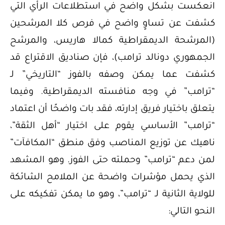
انعكست بشكل واضح في استطلاعات الرأي التي
كشفت عن تساوٍ واضح في فرص كلا المرشحين
(المرشحة الديمقراطية كمالا هاريس، والمرشح
الجمهوري دونالد ترامب)، فإن صناديق الاقتراع قد
كشفت عما يمكن وصفه بالفوز “التاريخي” لـ
“ترامب” في وجه منافسته الديمقراطية. وفيما
يتعلق باختيار فريق إدارته، فقد بات واضحًا أن اعتماد
“ترامب” الأساسي يقوم على اختيار “أهل الثقة”،
ناهيك عن توزيع المناصب وفق منطق “المكافآت”
لمن دعم “ترامب” وحملته حتى الفوز. وهو المشهد
الذي يحمل مؤشرات واضحة عن الملامح الشائكة
للولاية الثانية لـ “ترامب”، وهو ما يمكن تفكيكه على
النحو التالي: