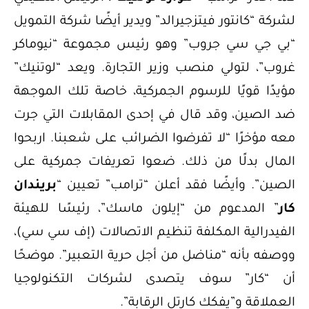
لشركة “كانتور فيتزجيرالد” ويدير أيضًا شركة التمويل
“بي جي سي جروب” وهو رئيس مجموعة “نيوماكر
غروب”، لتولي منصب وزير التجارة. ويعد “لوتنيك”
مؤيدًا قويًا للرسوم الجمركية، خاصة تلك الموجهة
ضد الصين، وقد قال في إحدى المقابلات التي جرت
معه مؤخرًا “لا تفرضوا الضرائب على شعبنا. اربحوا
المال بدلًا من ذلك. ضعوا تعريفات جمركية على
الصين”. وأيضًا فقد أعلن “ترامب” تعيين “
بريندان
كار
” المدعوم من “إيلون ماسك”، رئيسًا للهيئة
الفيدرالية المكلفة تنظيم الاتصالات (إف سي سي)،
ووصفه بأنه “مناضل من أجل حرية التعبير”. موضحًا
أن “كار” سوف يتصدى لشركات التكنولوجيا
العملاقة و”يفكك كارتل الرقابة”.