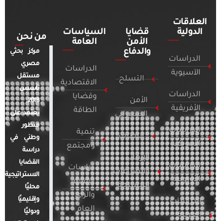
العلاقات
الدولية
قضايا
السياسات
من نحن
الأمن
العامة
والدفاع
مركز بحثي
الدراسات
مصري
الدراسات
الآسيوية
مستقل
التسلح
الاقتصادية
تأسس
الدراسات
وقضايا
الأمن
2018.
الأفريقية
الطاقة
يعتمد على
السيبراني
منظور
الدراسات
تنمية
التطرف
وطني في
الأمريكية
ومجتمع
دراسة
الإرهاب
القضايا
الدراسات
دراسات
والصراعات
الاستراتيجية
الأوروبية
الإعلام
المسلحة
محليًا
والرأي
وإقليميًا
الدراسات
العام
ودوليًا
العربية