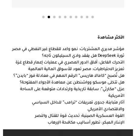
الأكثر مشاهدة
مؤشر مديري المشتريات: نمو واعد للقطاع غير النفطي في مصر
ثورة DeepSeek هل يفقد وادي السيليكون تاجه؟
التحرك الفاعل: آفاق الدور المصري في عمليات إعمار قطاع غزة
تعزيز الاحتياطيات: مصر تعود للأسواق المالية العالمية
هل تُصبح “كامالا هاريس” الرقم المهم في معادلة فوز “بايدن”؟
هل تتخلى موسكو وواشنطن عن معاهدة الأجواء المفتوحة؟
عزل “مكارثي”: سابقة تاريخية وارتدادات متوقعة على الساحة
الأمريكية
آثار متباينة: جدوى تعريفات “ترامب” للداخل السياسي
والاقتصادي الأمريكي
القوة العسكرية الصينية: تحديث قوة للقتال والنصر
الإنذار المبكر: تطور أساليب مكافحة الإرهاب