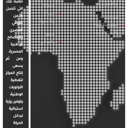
خاصة تلك
والإقليمية
قضايا
التي تتصل
المرأة
بالأمن
الدراسات
والأسرة
القومي
الفلسطينية
المصري
والإسرائيلية
مصر
والمصالح
والعالم
الوطنية
في أرقام
المصرية.
ومن ثم
يسعى
إنتاج المركز
لتغطية
الأولويات
الوطنية،
وتوفير رؤية
استباقية
لبدائل
الحركة