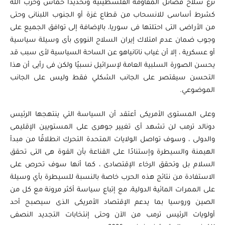
نزع سلاح فصائل المقاومة الفلسطينية وتحديدًا حماس وحزب الله
كشرط أساسى للانسحاب من قطاع غزة أو الجنوب اللبنانى وحتى
من الأراضى التى احتلتها فى سوريا، بالإضافة إلى توافق الجميع على
وجوب ضمان عدم امتلاك إيران السلاح النووى بأى وسيلة سياسية
أو عسكرية ، إلا أن غياب ناتانياهو عن الساحة السياسية لأى سبب قد
يحسن الصورة السلبية العامة لإسرائيل نسبيًا ولكن فى رأيى أن هذا
التحسن سيقتصر على الجانب الشكلي فقط وليس على الجانب
الموضوعي.
وعلى المستوى الأمريكى أعتقد أن السياسة التي ينتهجها الرئيس
دونالد ترمب لن تشهد أى تغيير جوهرى على المستويين الإقليمى
والدولى ، وسوف تواصل الولايات المتحدة التحرك انطلاقًا من مبدأ
الهيمنة والسيطرة وإستنادًا على القناعة بأن القوة هى التى تحقق
السلام بل وتحقق الرخاء الإقتصادى ، كما أنها سوف تحرص على
الاستفادة من نتائج هذه الحرب خاصة بالنسبة للسيطرة بأي وسيلة
على الممرات المائية الدولية، مع إتباع سياسة أكثر مرونة مع كل من
الصين وروسيا بما يدعم الإقتصاد الأمريكى الذى سيصبح أحد
أولويات الرئيس ترمب من الآن وحتى إنتخابات التجديد النصفى