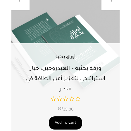
أوراق بحثية
ورقة بحثية – الهيدروجين: خيار
و
استراتيجي لتعزيز أمن الطاقة في
ا
مصر
EGP
35.00
Add To Cart