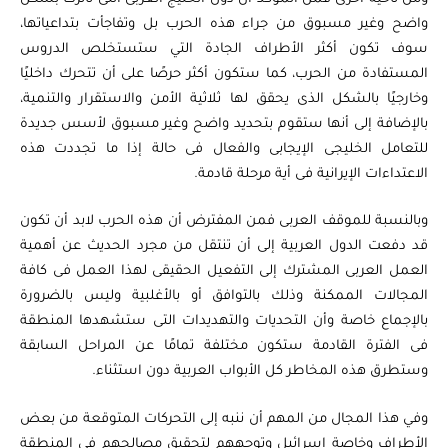
واضح وغير مسبوق من جراء هذه الحرب بل وتفاجأت بتداعياتها،
سوف تكون أكثر الأطراف الجادة التي ستستخلص الدروس
المستفادة من الحرب، كما ستكون أكثر حرصًا على أن تتحرك داخليًا
وخارجيًا بالشكل الذى يحقق لها ثلاثية الأمن والاستقرار والتنمية،
بالإضافة إلى أنها ستقوم بتحديد واضح وغير مسبوق لأسس جديدة
للتعامل الخليجى الإيجابى والفعال فى حالة إذا ما تجددت هذه
الاعتداءات الإيرانية فى أية مرحلة قادمة.
وبالنسبة للموقف العربى فمن المفترض أن هذه الحرب لابد أن تكون
قد دفعت الدول العربية إلى أن تنتقل من مجرد الحديث عن أهمية
العمل العربى المشترك إلى التفعيل الحقيقى لهذا العمل فى كافة
المجالات الممكنة وذلك بالتوافق أو بالأغلبية وليس بالضرورة
بالإجماع خاصة وأن التحديات والتهديدات التى ستشهدها المنطقة
فى الفترة القادمة ستكون مختلفة تمامًا عن المراحل السابقة
وستطرق هذه المخاطر كل الأبواب العربية دون استثناء.
وفي هذا المجال من المهم أن ننبه إلى التحركات المتوقعة من بعض
الأطراف وخاصة إسرائيل وتوجههم لتحقيق مصالحهم فى المنطقة