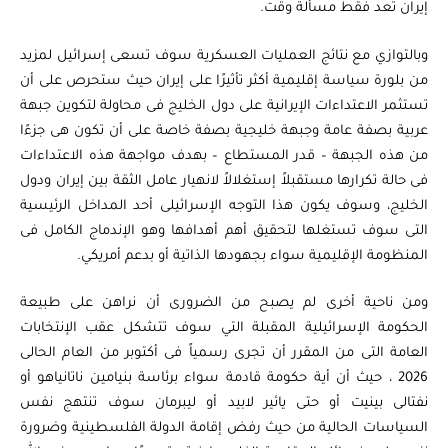
إيران تعد فقط مسألة وقت.
وبالتوازي مع نتائج العمليات العسكرية سوف تسعى إسرائيل لمزيد
من بلورة سياسة إقليمية أكثر تأثيرًا على إيران حيث ستحرص على أن
تستثمر الاعتداءات الإيرانية على دول الخليج فى محاولة لتكوين جبهة
عربية بصفة عامة وجبهة خليجية بصفة خاصة على أن تكون هى جزءًا
من هذه الجبهة – قدر المستطاع – بهدف مواجهة هذه الاعتداءات
فى حالة تكرارها مستقبلاً إستغلالاً لانهيار عامل الثقة بين إيران ودول
الخليج، وسوف يكون هذا التوجه الإسرائيلى أحد المداخل الرئيسية
التى سوف تستغلها لتحقيق أهم أهدافها وهو الإندماج الكامل فى
المنظومة الإقليمية سواء بجهودها الذاتية أو بدعم أمريكي.
ومن ناحية أخرى لم يصبح من الضرورى أن نراهن على طبيعة
الحكومة الإسرائيلية المقبلة التي سوف تتشكل عقب الإنتخابات
العامة التى من المقرر أن تجرى رسمياً فى أكتوبر من العام الحالى
2026 ، حيث أن أية حكومة قادمة سواء برئاسة بنيامين ناتانياهو أو
نفتالى بينيت أو حتى يائير لابيد أو ليبرمان سوف تنتهج نفس
السياسات الحالية من حيث رفض إقامة الدولة الفلسطينية وضرورة