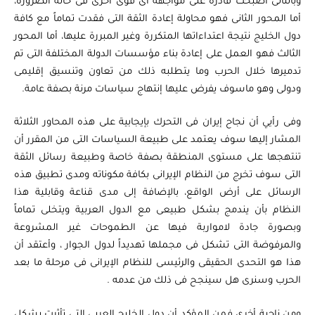
وبالتالى أصبحت قادرة على مواجهة أى قوى أخرى فى حالة الضرورة،
أما المحور الثانى فهو محاولة إعادة الثقة التى فقدت تماماً مع كافة
دول الخليج نتيجة اعتداءاتها المتكررة وغير المبررة عليها، أما المحور
الثالث فهو العمل على إعادة بناء مؤسسات الدولة المختلفة التى تم
تدميرها خلال الحرب وما يتطلبه ذلك من تعاون وتنسيق إقليمى
ودولى وهو ماسوف يفرض عليها إنتهاج سياسات مرنة بصفة عامة.
وفى رأيي أن نجاح إيران فى التحرك بإيجابية على هذه المحاور الثلاثة
المشار إليها سوف يعتمد على طبيعة السياسات التى من المقرر أن
تنتهجها على مستوى المنطقة بصفة خاصة وطبيعة رسائل الثقة
التى سوف تخرج من النظام الإيرانى بكافة مكوناته ومدى تطبيق هذه
الرسائل على أرض الواقع، بالإضافة إلى مدى قناعة وقابلية هذا
النظام بأن يندمج بشكل طبيعى مع الدول العربية ويتخلى تماماً
وبصورة جادة لامواربة فيها عن الطموحات غير المشروعة
والمرفوضة التى تشكل فى مجملها تهديداً لدول الجوار ، وأعتقد أن
هذا هو التحدى الحقيقى والرئيسى للنظام الإيرانى فى مرحلة ما بعد
الحرب وسنرى هل سينجح فى ذلك من عدمه .
ومن ناحية أخرى فمن المؤكد أن دول الخليج العربى التى تأثرت بشكل