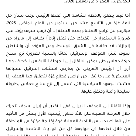
للكونجرس المقررة فى نوفمبر 2026.
أما فيما يتعلق بالخطة الشاملة التي أعلنها الرئيس ترمب بشأن حل
أزمة غزة فى التاسع عشر من سبتمبر من العام الماضى 2025،
فبالرغم من تراجع الاهتمام بهذه الخطة إلا أن ترمب سوف يؤكد على
ضرورة الاستمرار فى تنفيذها حتى تمثل إنجازًا يضاف إلى مايراه من
إنجازات قد حققها فى الشرق الأوسط، ومن المؤكد أن واشنطن
سوف تتبنى الموقف الإسرائيلى تمامًا بالنسبة لضرورة نزع سلاح
حركة حماس حتى يمكن الانتقال إلى المرحلة الثانية من الخطة ، وهنا
أرى أن الرئيس الأمريكى لن يعارض استئناف إسرائيل عملياتها
العسكرية على ما تبقى من أراضى قطاع غزة لتحقيق هذا الهدف إذا
فشلت الجهود السياسية التى تسعى إلى نزع سلاح حماس بطريقة
سليمة وآمنة ومتفق عليها.
وإذا انتقلنا إلى الموقف الإيرانى ففى التقدير أن إيران سوف تتحرك
خلال المرحلة المقبلة على ثلاثة محاور رئيسية: الأول يتمثل فى التأكيد
على أنها أصبحت من الناحية العملية قوة إقليمة مؤثرة فى المنطقة
من خلال نجاحها فى مواجهة كل من الولايات المتحدة وإسرائيل