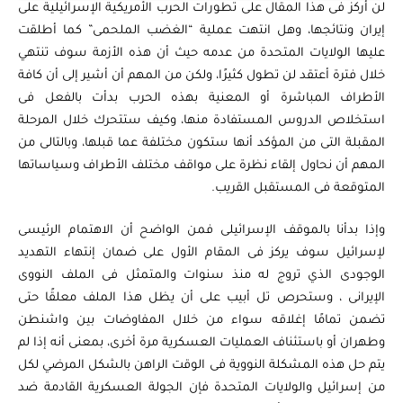
لن أركز فى هذا المقال على تطورات الحرب الأمريكية الإسرائيلية على
إيران ونتائجها، وهل انتهت عملية “الغضب الملحمى” كما أطلقت
عليها الولايات المتحدة من عدمه حيث أن هذه الأزمة سوف تنتهي
خلال فترة أعتقد لن تطول كثيرًا، ولكن من المهم أن أشير إلى أن كافة
الأطراف المباشرة أو المعنية بهذه الحرب بدأت بالفعل فى
استخلاص الدروس المستفادة منها، وكيف ستتحرك خلال المرحلة
المقبلة التى من المؤكد أنها ستكون مختلفة عما قبلها، وبالتالى من
المهم أن نحاول إلقاء نظرة على مواقف مختلف الأطراف وسياساتها
المتوقعة فى المستقبل القريب.
وإذا بدأنا بالموقف الإسرائيلى فمن الواضح أن الاهتمام الرئيسى
لإسرائيل سوف يركز فى المقام الأول على ضمان إنتهاء التهديد
الوجودى الذي تروج له منذ سنوات والمتمثل فى الملف النووى
الإيرانى ، وستحرص تل أبيب على أن يظل هذا الملف معلقًا حتى
تضمن تمامًا إغلاقه سواء من خلال المفاوضات بين واشنطن
وطهران أو باستئناف العمليات العسكرية مرة أخرى، بمعنى أنه إذا لم
يتم حل هذه المشكلة النووية فى الوقت الراهن بالشكل المرضي لكل
من إسرائيل والولايات المتحدة فإن الجولة العسكرية القادمة ضد