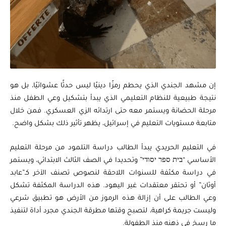
إن مشهد الجندي الذي يحطم رمزًا دينيًا ليس حدثًا عشوائيًا، بل هو
نتيجة طبيعية للنظام التعليمي الذي يبدأ بتشكيل وعي الطفل منذ
مرحلة الحضانة ويستمر معه حتى ارتدائه الزي العسكري. فمن خلال
متابعة مستويات التعليم في إسرائيل، يظهر تأثير ذلك بشكل واضح.
في التعليم الحريدي
يبدأ الطالب دراسة التلمود من مرحلة التعليم
الأساسي “בית ספר יסודי” وتحديدا في الصف الثالث الابتدائي، ويستمر
في دراسة مكثفة للسنوات اللاحقة لنصوص تصنف الآخر كـ”عابد
أوثان” أو تحتقر معتقدات غير اليهود. هذه الدراسة المكثفة تشكل
وعي الطالب على أن إزالة هذه الرموز من الأرض هو تطبيق شرعي
وليست جريمة كراهية،
لتصبح وقتها مطرقة الجندي مجرد أداة لتنفيذ
ما رسخ في ذهنه منذ الطفولة.