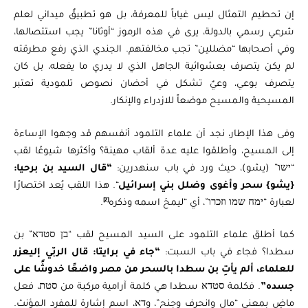
إن تحطيم التمثال ليس غياباً للمعرفة، بل هو تطبيقٌ ميداني لعلم
شرعي رسمي بالدولة، يرى في هذه الرموز “أوثانا” يجب استئصالها،
وفي أصحابها “مضللين” تجب مخالفتهم. الجندي الذي رفع مطرقته
لم يكن يتصرف بعشوائية الجاهل الذي لا يدري ما يفعله، بل كان
يتصرف بوعي، وعيٌ تشكل في أحضان نصوص تلمودية تعتبر
المسيحية والمسيح موضعاً للازدراء والإنكار.
وفى هذا الإطار، نجد أن علماء التلمود أنفسهم قد وجهوا الإساءة
إلى المسيح، وأطلقوا عليه عدة ألقاب مهينة؟ وأكثرها شيوعًا لقب
“ישו” (يشو)، حيث ورد في باب سنهدرين:
“قال السيد بن برحيا:
{يشو} سحر وأغوى وضلل بني إسرائيل
“. هذا اللقب يُعد اختصارًا
[2]
لعبارة “ימח שמו וזכרו”، أي “ليمحَ اسمه وذكره
.
كما أطلق علماء التلمود على السيد المسيح لقب “בן סטדא” بن
سطدا؟ فجاء في باب السبت:
“جاء في برايتا: قال الربّي إليعزر
للعلماء، ألم يأتِ بن سطدا بالسحر من مصر واضعًا خدوشًا على
جسده”
. فكلمة סטדא سطدا هي كلمة آرامية مركبة من סטת، فعل
ماضٍ بمعنى “مال وانحرف وجنح”، وדא، اسم إشارة للمفرد المؤنث.