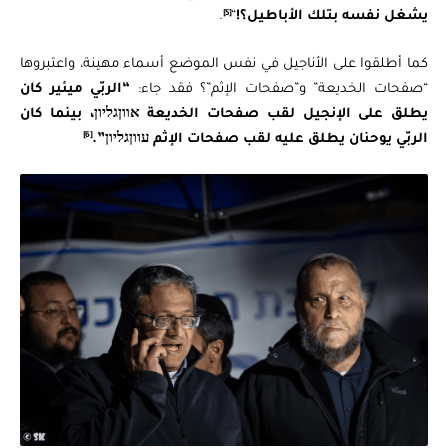
[5]
يشغل نفسه بتلك الأباطيل؟!
“
.
كما أطلقوا على الأناجيل في نفس الموضع أسماء مهينة، واعتبروها
“صفحات الخديعة” و”صفحات الإثم”؟ فقد جاء:
“الربّي ميئير كان
يطلق على الإنجيل لقب صفحات الخديعة אווןגליון، بينما كان
[6]
الربّي يوحنان يطلق عليه لقب صفحات الإثم עווןגליון”.