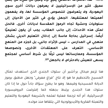
قائلة:
“هذا الانحراف الأخلاقي ينبع أولًا وقبل كل شيء من جهل
عميق. كثير من الإسرائيليين لا يعرفون ديانات أخرى سوى
اليهودية، ولا يتعرضون للنصوص المؤسسة لها، ولا يفهمون
أهميتها لمعتنقيها. الجهل يؤدي في كثير من الأحيان إلى
سلوكيات وحشية تجاه الرموز المقدسة لديانات أخرى. فالحل
لمثل هذه الأحداث، إلى جانب العقاب، يجب أن يكون تعليميًا
أيضًا. إسرائيل بحاجة ماسة إلى إدخال التعليم الديني بشكل
منهجي في المدارس — ليس كإثراء جانبي، بل كجزء من المنهج
الأساسي. التعرف على المعتقدات الأخرى، ونصوصها
المؤسسة، وممارساتها ليس ترفًا بل شرط أساسي لمجتمع
[1]
يسعى للعيش بالاحترام، لا بالجهل”
.
هنا تزعم ميخال بر-أشير أن سلوك الجندي الذي استهدف تمثال
المسيح بالتحطيم ما هو إلا نتاج “فراغ معرفي” وجهل مطبق برموز
الديانة المسيحية وقيمها. وهو ما يطرح سؤالا جاداً حول ما إذا كان
سلوك هذا الجندى يرتبط بجهله كما إفترضت البروفيسورة
الإسرائيلية، أم أنه ترجمة فعلية لعلمه بالشريعة اليهودية والتعليم
والتعبئة الفكرية والأيديولوجية التي يتلقاها منذ مولده.