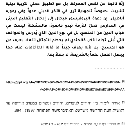
زلّة ناتجة عن نقص المعرفة، بل هو تطبيق عملي لتربية دينية
تشربت نصوصاً تلمودية ترى في الآخر الديني عدواً وفي رموزه
أباطيل. إن دعوة البروفيسور ميخال إلى إدخال التعليم الديني
في المدارس كحلّ للأزمة تبدو قاصرة، فالمشكلة ليست في
غياب الدين عن المنهج، بل في نوع الدين الذي يُدرس والمواقف
التي تُبنى تجاه الآخر. فالجندي لم يحطم التمثال لأنه لا يعرف من
هو المسيح، بل لأنه يعرف جيداً ما قاله الحاخامات عنه، مما
يجعل الفعل علماً بالشريعة، لا جهلاً بها
.
[1]
https://jppi.org.il/he/%D7%96%D7%95-%D7%AA%D7%95%D7%A6%D7%90%D7%94-
%D7%A9%D7%9C-%D7%91%D7%95%D7%A8%D7%95%D7%AA/
[2]
אורה לימור, בין יהודים לנוצרים, יהודים ונוצרים במערב אירופה עד
ראשית העת החדשה (ישראל: האוניברסיטה הפתוחה, 1997) , 394.
[3]
סנהדרין דף קג,א גמרא – ברכות דף יז,א – ב גמרא