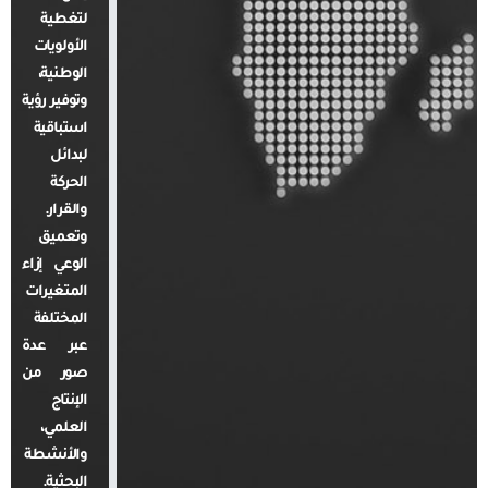
لتغطية
الأولويات
الوطنية،
وتوفير رؤية
استباقية
لبدائل
الحركة
والقرار.
وتعميق
الوعي إزاء
المتغيرات
المختلفة
عبر عدة
صور من
الإنتاج
العلمي،
والأنشطة
البحثية.