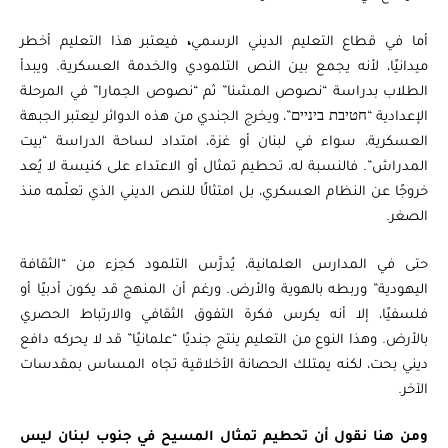
أما في قطاع التعليم الديني الرسمي
،
فيعتبر هذا التعليم أخطر
ميدانيًا، لأنه يجمع بين النص التلمودي والخدمة العسكرية. ويبدأ
الطلاب بدراسة “نصوص المشنا” ثم “نصوص الجمارا” في المرحلة
الإعدادية “חטיבת ביניים”، ويخرج الجندي من هذه الدوائر ليعتبر الجبهة
العسكرية، سواء في لبنان أو غزة، امتداد لساحة الدراسة “بيت
المدراش”. فالنسبة له، تحطيم تمثال أو الاعتداء على كنيسة لا يُعد
خروجًا عن النظام العسكري، بل امتثالًا للنص الديني الذي تعلّمه منذ
الصغر.
حتى في المدارس العلمانية، يُدرَّس التلمود كجزء من “الثقافة
اليهودية” وربطه بالهوية والأرض. ورغم أن المنهج قد يكون أدبيًا أو
فلسفيًا، إلا أنه يكرس فكرة التفوق الثقافي والارتباط الحصري
بالأرض. وهذا النوع من التعليم ينتج جنديًا “علمانيًا” قد لا يحركه دافع
ديني بحت، لكنه يمتلك الحصانة الأخلاقية تجاه المساس بمقدسات
الآخر.
ومن هنا نقول أن تحطيم تمثال المسيح في جنوب لبنان ليس