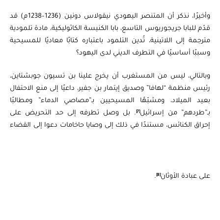
وأخيرًا، نذكر أن المتنصر اليهودي نيقولاس دونين (1236–1238م) قد
قدّم للبابا جريجوريوس التاسع، بابا الكنيسة الكاثوليكية، مادة تلمودية
مترجمة إلى اللاتينية، تُدين التلمود باعتباره كتابًا معاديًا للمسيحية
وسببًا أساسيًا في التطرف الديني لدى اليهود؟
وبالتالي، ليس من المستغرب أن يخرج علينا بن تسيون جوبشتاين،
رئيس منظمة “لهافا” وصديق إيتمار بن جفير، داعيًا إلى منع الاحتفال
بعيد الميلاد، ومشبّهًا المسيحيين بـ”مصاصي الدماء” ومطالبًا
[7]
بـ”طردهم” من إسرائيل
. بل وصل تطرفه إلى حد التحريض على
إحراق الكنائس، مستندًا في ذلك إلى وصايا حاخامات دعوا إلى القضاء
[8]
على عبادة الأوثان
.