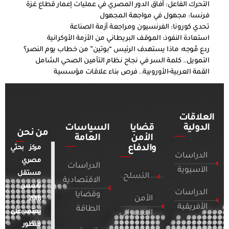
التحرك الفاعل: آفاق الدور المصري في عمليات إعمار قطاع غزة
فرنسا: مجهول في مواجهة المجهول
تحدي كورونا: الفرنسيون ومراجعة أزمة الصناعة
استعادة النفوذ: الموقف البريطاني من الأزمة الأوكرانية
ردع مُوجه: ماذا يستهدف الرئيس “بوتين” من خطاب يوم النصر؟
التمويل.. كلمة السر في نجاح نظام التأمين الصحي الشامل
القمة العربية-الأوروبية.. فرص بناء علاقات مؤسسية
العلاقات
الدولية
قضايا
السياسات
من نحن
الأمن
العامة
والدفاع
مركز بحثي
الدراسات
مصري
الدراسات
الآسيوية
مستقل
التسلح
الاقتصادية
تأسس
الدراسات
وقضايا
الأمن
2018.
الأفريقية
الطاقة
يعتمد على
السيبراني
منظور