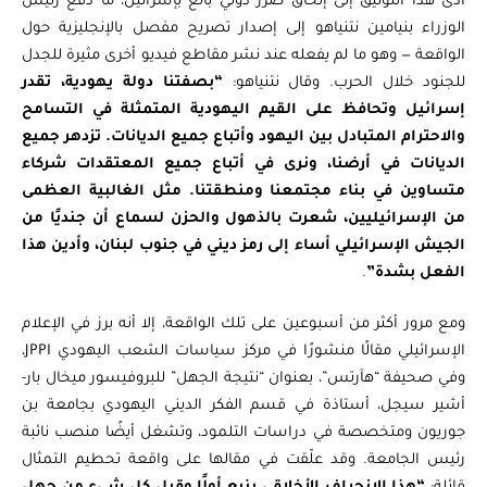
أدى هذا التوثيق إلى إلحاق ضرر دولي بالغ بإسرائيل، ما دفع رئيس
الوزراء بنيامين نتنياهو إلى إصدار تصريح مفصل بالإنجليزية حول
الواقعة — وهو ما لم يفعله عند نشر مقاطع فيديو أخرى مثيرة للجدل
للجنود خلال الحرب. وقال نتنياهو:
“بصفتنا دولة يهودية، تقدر
إسرائيل وتحافظ على القيم اليهودية المتمثلة في التسامح
والاحترام المتبادل بين اليهود وأتباع جميع الديانات. تزدهر جميع
الديانات في أرضنا، ونرى في أتباع جميع المعتقدات شركاء
متساوين في بناء مجتمعنا ومنطقتنا. مثل الغالبية العظمى
من الإسرائيليين، شعرت بالذهول والحزن لسماع أن جنديًا من
الجيش الإسرائيلي أساء إلى رمز ديني في جنوب لبنان، وأدين هذا
الفعل بشدة”
.
ومع مرور أكثر من أسبوعين على تلك الواقعة، إلا أنه برز في الإعلام
الإسرائيلي مقالًا منشورًا في مركز سياسات الشعب اليهودي JPPI،
وفي صحيفة “هآرتس”، بعنوان “نتيجة الجهل” للبروفيسور ميخال بار-
أشير سيجل، أستاذة في قسم الفكر الديني اليهودي بجامعة بن
جوريون ومتخصصة في دراسات التلمود، وتشغل أيضًا منصب نائبة
رئيس الجامعة. وقد علّقت في مقالها على واقعة تحطيم التمثال