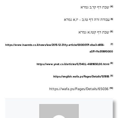
[4]
שבת דף קד,ב גמרא
[5]
עבודה זרה דף טז,ב – יז,א גמרא
[6]
שבת דף קטז,א גמרא
[7]
https://www.haaretz.co.il/news/law/2015-12-21/ty-article/0000017f-dba3-d856-
a37f-ffe3199f0000
[8]
https://www.ynet.co.il/articles/0,7340,L-4689650,00.html
[9]
https://english.wafa.ps/Pages/Details/137895
[10]
https://wafa.ps/Pages/Details/65036