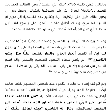
وبالتالي، تعني كلمة סטדא “تلك التي جنحت”. وفي التقاليد اليهودية،
يُقصد بالـ”جانحة” المرأة التي يثير سلوكها شكوك زوجها، دون أن
يكون هناك دليل على ارتكابها الزنا. وتشير هذه التسمية إلى مريم أم
السيد المسيح، ولذلك أطلق علماء التلمود على يسوع لقب “بن
سطدا” أي “ابن المرأة المشكوك في سلوكها”، كإهانة لشخصه.
وقد اعتبروا كذلك أن السيد المسيح وصمة عار وخزيًا له ولأهله؟ حيث
جاء في باب الأدعية، وكذلك في باب مجلس القضاء الأعلى:
“لن يكون
لك ابن أو تلميذ ألحق الخزي والعار بنفسه علنًا مثل يشو
[3]
الناصري”
. ألم يتهم علماء التلمود المسيح بالسحر، وأنه تعلم
السحر من مصر، فجاء في باب السبت: “ألم يأتي بن سطدا بالسحر
[4]
من مصر واضعا خدوشا على جسده”؟
ولم تتوقف إساءات علماء التلمود عند شخص المسيح لكنها طالت
أيضًا العقيدة المسيحية، حيث أطلقوا عليها لقب “דברים בטלים”
أباطيل؟ فقد جاء في باب العبادات الأجنبية:
“قرر العلماء: عندما
قُبض على الربّي إليعزر بتهمة اعتناق المسيحية، صُعد إلى
المنصة لمحاكمته، وقال له القاضي: “كيف لعاقل مثلك أن