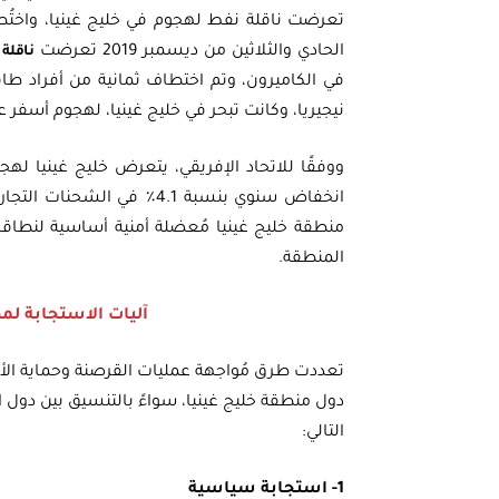
تعرضت ناقلة نفط لهجوم في خليج غينيا، واختُط
الحادي والثلاثين من ديسمبر 2019 تعرضت
ناقلة
نيجيريا، وكانت تبحر في خليج غينيا، لهجوم أسفر
ووفقًا للاتحاد الإفريقي، يتعرض خليج غينيا له
انخفاض سنوي بنسبة 4.1٪ في 
منطقة خليج غينيا مُعضلة أمنية أساسية لنطاق
المنطقة.
آليات الاستجابة لمه
تعددت طرق مُواجهة عمليات القرصنة وحماية الأمن
دول منطقة خليج غينيا، سواءً بالتنسيق بين دول ا
التالي:
1- استجابة سياسية