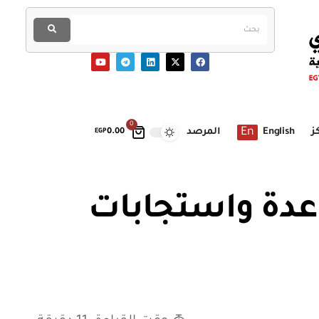
0
En
ز
English
المرصد
EGP
0.00
اعدة واستجابات