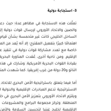
3- استجابة دولية
تمثّلت هذه الاستجابة في مظاهر عدة؛ حيث دعت
والصين والاتحاد الأوروبي لإرسال قوات دولية إل
الساحل الخليجي كانت غير متحمسة بشأن قيام القو
اهتمامًا كبيرًا بتفعيل المقترح؛ إلا أنه يُعد من
خاصة مع تعدد مشاركة قوات دولية في تنفيذ عم
الإقليم. ومن ناحية أخرى، عُقدت المناورة البحري
الناتو و20 دولة من غرب إفريقيا. كما شهدت المناورة أيضًا نشر عناصر من خفر السواحل الأمريكي في خليج غينيا.
الاستراتيجية تدعم المبادرات الإقليمية والدولي
ويلتزم الاتحاد الأوروبي بتعزيز الأمن البحري في 
المنطقة. وتركز مجموعة البرامج والمشروعات ا
الإقليمية لخليج غينيا لتحسين السلامة والأمن 