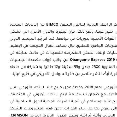
 الرابطة الدولية لمالكي السفن
BIMCO
من الولايات المتحدة
ى خليج غينيا. ومع ذلك، فإن نيجيريا والدول الأخرى التي تشكل
ات الأجنبية بدوريات في مياهها، كما لم يُبدِ المجتمع الدولي
 المقترحات الجاهزة للتطبيق حال تصاعد أعمال القرصنة في الإقليم،
ليات لإنقاذ السفن المتعرضة للتهديدات في حالات سابقة في
ة
Obangame Express 2019
من جانب قوات متعددة الجنسيات
بقيادة القوات البحرية الأمريكية. وشارك في هذه المناورة 2500 جندي و95 سفينة و12 طائرة بمشاركة من حلفاء
أما فيما يتعلق باستراتيجية الأمن البحري للاتحاد الأوروبي لعام 2018، وخطة عمل خليج غينيا للاتحاد الأوروبي؛ فإن
ة الأخرى مع ضمان تنسيق مشاريع الاتحاد الأوروبي في المنطقة.
خليج غينيا، ويساهم في تنمية القدرات المحلية للدول الساحلية في
لتي يقوم بها على بناء القدرات. ومن هذه المشروعات الشبكة
البحري، وآلية مُراقبة ودعم الطرق البحرية الحرجة
CRIMSON
،