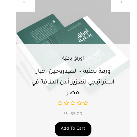
أوراق بحثية
ورقة بحثية – الهيدروجين: خيار
ور
استراتيجي لتعزيز أمن الطاقة في
ال
مصر
EGP
35.00
Add To Cart