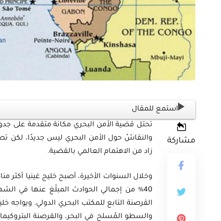
ثية
استمع للمقال
أوراق بحثية
ورقة بحثية – المؤتمر الصهيوني الـ39:
تحتل قضية الأمن البحري مكانة متقدمة على جدول
ن على مستقبل
ورقة بحثية – الطاقة المتجددة
والنقاشُ حول الأمن البحري ليس جديدًا، لكن تص
مشاركة
ية العالمية
أمن الطاقة المصري
زاد من الاهتمام العالمي بالقضية.
وخلال السنوات الأخيرة، أصبح خليج غينيا أكثر من
EGP
EG
35.00
القرصنة التابع للمكتب البحري الدولي. ويواجه خلي
Add To Cart
Add
والسطو المُسلح في البحر، والقرصنة البتروكيماو