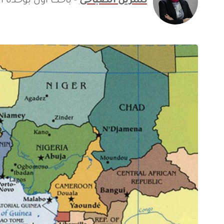
نسرين الصباحى
- باحث أول بوحدة ال