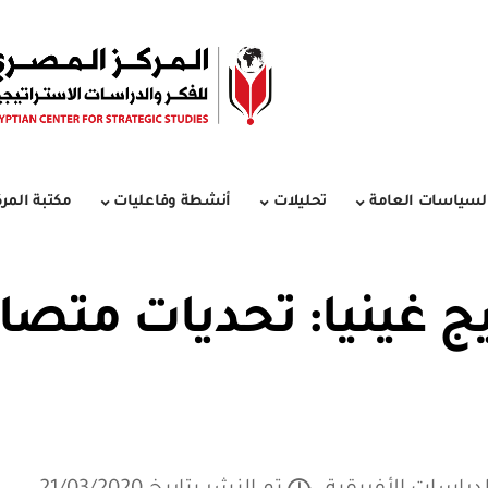
لسياسات العامة
تحليلات
أنشطة وفاعليات
مكتبة المرك
يج غينيا: تحديات متص