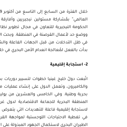
العالمي” بمُشاركة مسئولين نيجيريين وأفارقة 
الحكومة النيجيرية للتعاون في مجال تطوير نظام 
ووضع حد لأعمال القرصنة في المنطقة. وبحث المؤ
في ظل التدخلات من قبل الجهات الفاعلة والشرك
بدأت بالفعل لمُعالجة انعدام الأمن البحري في خل
2- استجابة إقليمية
اتّبعت دولُ خليج غينيا خطوات لتسيير دوريات بح
والكاميرون، وتعمل الدول على إنشاء عمليات مشتر
المنطقة البحرية للجماعة الاقتصادية لدول غ
لاستجابة إقليمية فاعلة للتهديدات التي يتعرض 
في تغطية الاحتياجات اللوجستية لمواجهة القر
الطيران البحري لاستكمال الجهود المبذولة على ا