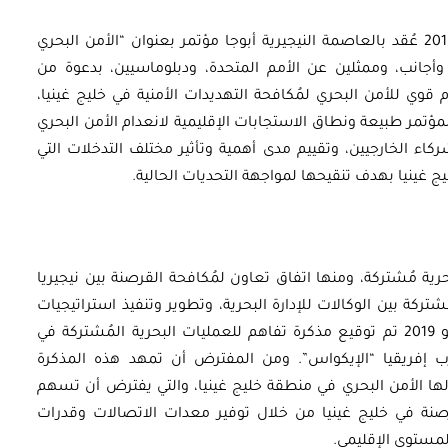
خلال الفترة من السابع إلى التاسع من أكتوبر 2019 عُقد بالعاصمة النيجيرية أبوجا مؤتمر بعنوان “الأمن البحري
وأجانب، وممثلين عن الأمم المتحدة، ودبلوماسيين، بدعوة من
قوي للأمن البحري لمُكافحة التهديدات الأمنية في خليج غينيا،
تمر طبيعة ونطاق الاستجابات الإقليمية لانعدام الأمن البحري
اء الخارجيين، وتقييم مدى أهمية وتأثير مختلف التدخلات التي
يج غينيا بهدف تنقيحها لمواجهة التحديات الحالية.
رية مُشتركة، ومنها اتفاق تعاون لمُكافحة القرصنة بين نيجيريا
كة بين الوكالات للإدارة البحرية، وتطوير وتنفيذ استراتيجيات
بحرية وطنية. وفي الخامس والعشرين من يوليو 2019 تم توقيع مذكرة تفاهم للعمليات البحرية المُشتركة في
رب إفريقيا “الإيكواس”. ومن المفترض أن تمهد هذه المذكرة
لها الأمن البحري في منطقة خليج غينيا، والتي يفترض أن تسهم
صنة في خليج غينيا من خلال توفير معدات الاتصالات وقدرات
لمستوى الإقليمي.