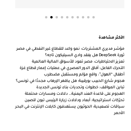
الأكثر مشاهدة
مؤشر مديري المشتريات: نمو واعد للقطاع غير النفطي في مصر
ثورة DeepSeek هل يفقد وادي السيليكون تاجه؟
تعزيز الاحتياطيات: مصر تعود للأسواق المالية العالمية
التحرك الفاعل: آفاق الدور المصري في عمليات إعمار قطاع غزة
أطفال “الهول”: واقع مؤلم ومستقبل مضطرب
هجوم شارع الحبيب بورقيبة: هل يظهر الإرهاب مجددًا في تونس؟
تباين المواقف: خطوات وتحديات بناء تونس الجديدة
الهجوم على قاعدة العند اليمنية… دلالات ومسارات محتملة
تحرّكات استراتيجية: أبعاد ودلالات زيارة الرئيس تبون للصين
سياقات تصعيدية: الحوثيون يستهدفون كابلات الإنترنت في البحر
الأحمر