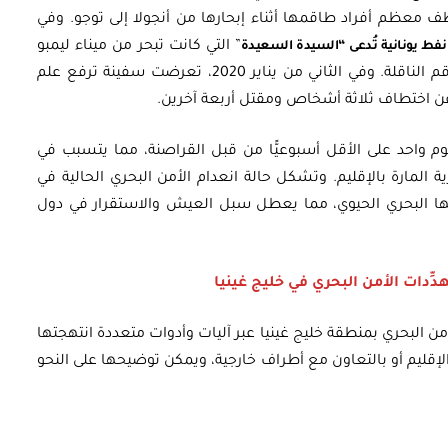
ف معظم أفراد طاقمها أثناء إبحارها من أنجولا إلى توجو. وفي
” التي كانت تبحر من ميناء ليمبو
 نفط يونانية تُدعى “السيدة السعيدة
في الكاميرون، وتم اختطاف ثمانية من أفراد طاقم الناقلة. وفي الثاني من يناير 2020، تعرضت سفينة ترفع علم
 عن اختطاف ثلاثة أشخاص ومقتل أربعة آخرين.
جوم واحد على الأقل أسبوعيًّا من قبل القراصنة، مما يتسبب في
الشحنات التجارية المارة بالإقليم. وتشكل حالة انعدام الأمن البحري الحالية في
ها البحري الحيوي، مما يعطل سبل العيش والاستقرار في دول
دِّدات الأمن البحري في خليج غينيا
 البحري بمنطقة خليج غينيا عبر آليات وأدوات متعددة انتهجتها
لإقليم أو بالتعاون مع أطراف خارجية، ويمكن توضيحها على النحو