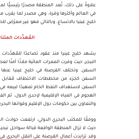
علاوةً على ذلك، تُعد المنطقة مصدرًا رئيسيًّا 
في العالم وأكثرها وفرة، وهي مصدر لما يقرب من
خليج غينيا بالاتساع، وبالتالي فهو غير معرّض للح
المُهدِّدات المتن
يشهد خليج غينيا منذ عقود تصاعدًا للمُهدِّدات
النيجر، حيث وفرت الممرات المائية ملاذًا آمنًا 
السفن. وتختلف القرصنة في خليج غينيا عنها
السفن كجزء من مخططات الاختطاف مُقابل ا
السفن لاستهداف النفط الخام تمهيدًا لبيعه في 
الهجوم في المياه الإقليمية لإحدى الدول، ثم الف
والتعاون بين حكومات دول الإقليم وقواتها البحري
حيث لا تزال المنطقة الواقعة قبالة سواحل نيجير