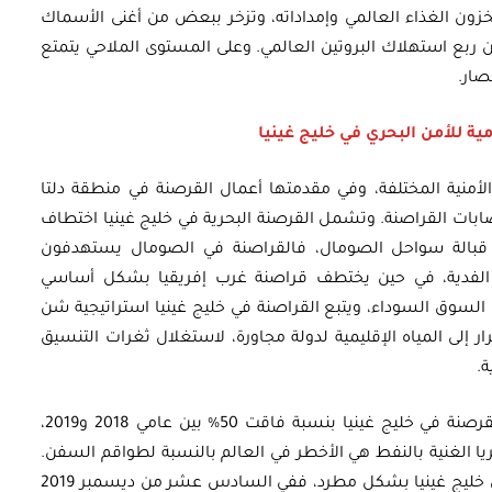
لمخزون الغذاء العالمي وإمداداته، وتزخر ببعض من أغنى الأسماك
 ربع استهلاك البروتين العالمي. وعلى المستوى الملاحي يتمتع
صار.
امية للأمن البحري في خليج غينيا
 الأمنية المختلفة، وفي مقدمتها أعمال القرصنة في منطقة دلتا
لعصابات القراصنة. وتشمل القرصنة البحرية في خليج غينيا اختطاف
 قبالة سواحل الصومال، فالقراصنة في الصومال يستهدفون
لفدية، في حين يختطف قراصنة غرب إفريقيا بشكل أساسي
السوق السوداء، ويتبع القراصنة في خليج غينيا استراتيجية شن
رار إلى المياه الإقليمية لدولة مجاورة، لاستغلال ثغرات التنسيق
ة.
ووفقًا للمكتب البحري الدولي، ارتفعت حوادث القرصنة في خليج غينيا بنسبة فاقت 50% بين عامي 2018 و2019،
يا الغنية بالنفط هي الأخطر في العالم بالنسبة لطواقم السفن.
وقد تزايدت أعمال القرصنة على النقل البحري في خليج غينيا بشكل مطرد، ففي السادس عشر من ديسمبر 2019