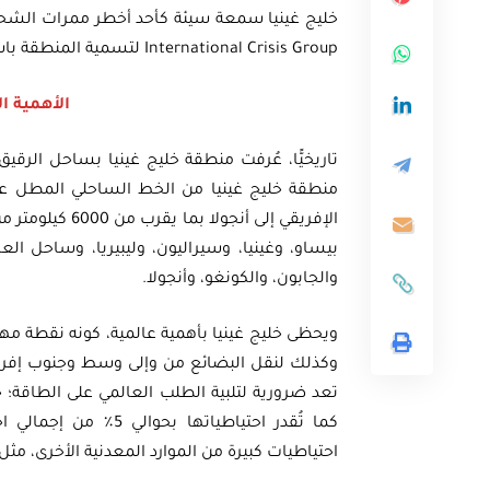
خليج غينيا سمعة سيئة كأحد أخطر ممرات الشحن ف
International Crisis Group لتسمية المنطقة باسم “منطقة الخطر الجديدة”.
الأهمية ا
تاريخيًّا، عُرفت منطقة خليج غينيا بساحل الرقيق
منطقة خليج غينيا من الخط الساحلي المطل ع
الإفريقي إلى أن
بيساو، وغينيا، وسيراليون، وليبيريا، وساحل العاج،
والجابون، والكونغو، وأنجولا.
ويحظى خليج غينيا بأهمية عالمية، كونه نقطة مه
وكذلك لنقل البضائع من وإلى وسط وجنوب إفريقي
كما تُقدر احتياطياتها بحوالي 5٪
من إجمالي اح
احتياطيات كبيرة من الموارد المعدنية الأخرى، مث