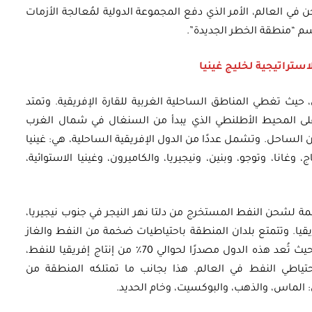
ي العالم، الأمر الذي دفع المجموعة الدولية لمُعالجة الأزمات
لاستراتيجية لخليج غينيا
، حيث تغطي المناطق الساحلية الغربية للقارة الإفريقية. وتمتد
لى المحيط الأطلنطي الذي يبدأ من السنغال في شمال الغرب
جولا بما يقرب من 6000 كيلومتر من الساحل. وتشمل عددًا من الدول الإفريقية الساحلية، هي: غينيا
 وغانا، وتوجو، وبنين، ونيجيريا، والكاميرون، وغينيا الاستوائية،
مة لشحن النفط المستخرج من دلتا نهر النيجر في جنوب نيجيريا،
ا. وتتمتع بلدان المنطقة باحتياطيات ضخمة من النفط والغاز
تعد ضرورية لتلبية الطلب العالمي على الطاقة؛ حيث تُعد هذه الدول مصدرًا لحوالي 70٪ من إنتاج إفريقيا للنفط،
تياطي النفط في العالم. هذا بجانب ما تمتلكه المنطقة من
ل: الماس، والذهب، والبوكسيت، وخام الحديد.