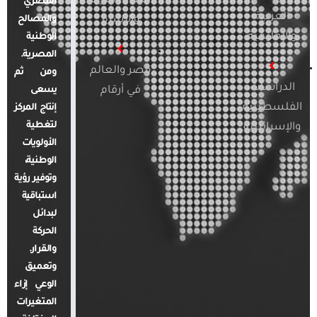
قضايا المرأة
المصري
العربية
والأسرة
والمصالح
والإقليمية
الوطنية
المصرية.
مصر والعالم
ومن ثم
الدراسات
في أرقام
يسعى
الفلسطينية
إنتاج المركز
لتغطية
والإسرائيلية
الأولويات
الوطنية،
وتوفير رؤية
استباقية
لبدائل
الحركة
والقرار.
وتعميق
الوعي إزاء
المتغيرات