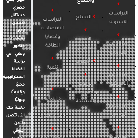
والدفاع
مركز بحثي
مصري
الدراسات
مستقل
التسلح
الدراسات
الآسيوية
تأسس
الاقتصادية
2018.
وقضايا
يعتمد على
الأمن
الدراسات
الطاقة
منظور
السيبراني
الأفريقية
وطني في
التطرف
دراسة
تنمية
القضايا
الدراسات
ومجتمع
الاستراتيجية
الأمريكية
الإرهاب
محليًا
والصراعات
وإقليميًا
دراسات
ودوليًا
المسلحة
الدراسات
الإعلام
خاصة تلك
الأوروبية
والرأي العام
التي تتصل
بالأمن
القومي
الدراسات