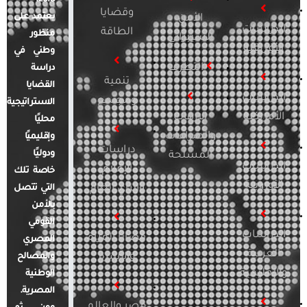
وقضايا
يعتمد على
الأمن
الدراسات
الطاقة
منظور
السيبراني
الأفريقية
وطني في
التطرف
دراسة
تنمية
القضايا
الدراسات
ومجتمع
الاستراتيجية
الأمريكية
الإرهاب
محليًا
والصراعات
وإقليميًا
دراسات
ودوليًا
المسلحة
الدراسات
الإعلام
خاصة تلك
الأوروبية
والرأي العام
التي تتصل
بالأمن
القومي
الدراسات
قضايا المرأة
المصري
العربية
والأسرة
والمصالح
والإقليمية
الوطنية
المصرية.
مصر والعالم