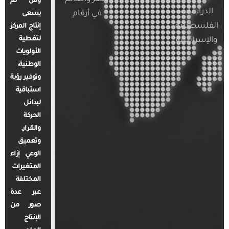
ومن ثم
الدراسات
في أرقام
يسعى
الفلسطينية
إنتاج المركز
لتغطية
والإسرائيلية
الأولويات
الوطنية،
وتوفير رؤية
استباقية
لبدائل
الحركة
والقرار.
وتعميق
الوعي إزاء
المتغيرات
المختلفة
عبر عدة
صور من
الإنتاج