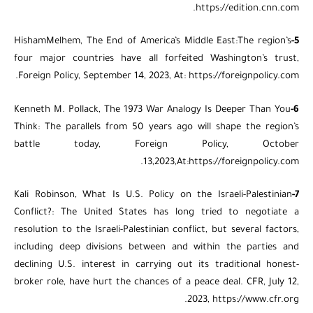
https://edition.cnn.com.
HishamMelhem, The End of America’s Middle East:The region’s
5-
four major countries have all forfeited Washington’s trust,
Foreign Policy, September 14, 2023, At: https://foreignpolicy.com.
Kenneth M. Pollack, The 1973 War Analogy Is Deeper Than You
6-
Think: The parallels from 50 years ago will shape the region’s
battle today, Foreign Policy, October
13,2023,At:https://foreignpolicy.com.
Kali Robinson, What Is U.S. Policy on the Israeli-Palestinian
7-
Conflict?: The United States has long tried to negotiate a
resolution to the Israeli-Palestinian conflict, but several factors,
including deep divisions between and within the parties and
declining U.S. interest in carrying out its traditional honest-
broker role, have hurt the chances of a peace deal. CFR, July 12,
2023, https://www.cfr.org.