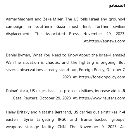
المصادر:
AamerMadhanl and Zeke Miller, The US tells Israel any ground
1-
campaign in southern Gaza must limit further civilian
displacement, The Associated Press, November 29, 2023,
At:https://apnews.com.
Daniel Byman, What You Need to Know About the Israel-Hamas
2-
War:The situation is chaotic, and the fighting is ongoing. But
several observations already stand out, Foreign Policy, October 7,
2023, At: https://foreignpolicy.com.
DoinaChiacu, US urges Israel to protect civilians, increase aid to
3-
Gaza, Reuters, October 29, 2023, At: https://www.reuters.com.
Haley Britzky and Natasha Bertrand, US carries out airstrikes in
4-
eastern Syria targeting IRGC and Iranian-backed groups’
weapons storage facility, CNN, The November 9, 2023, At: