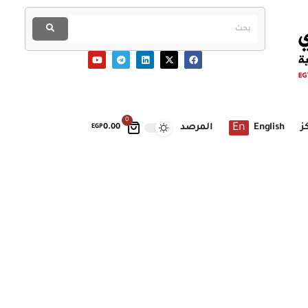
0
En
ز
English
المرصد
EGP
0.00