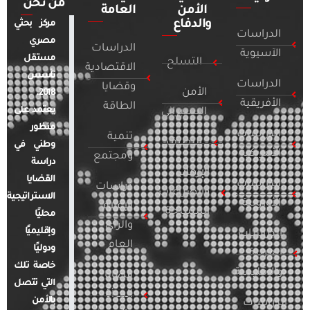
من نحن
الأمن
العامة
والدفاع
مركز بحثي
الدراسات
مصري
الدراسات
الآسيوية
مستقل
التسلح
الاقتصادية
تأسس
الدراسات
وقضايا
الأمن
2018.
الأفريقية
الطاقة
يعتمد على
السيبراني
منظور
الدراسات
تنمية
التطرف
وطني في
الأمريكية
ومجتمع
دراسة
الإرهاب
القضايا
الدراسات
دراسات
والصراعات
الاستراتيجية
الأوروبية
الإعلام
المسلحة
محليًا
والرأي
وإقليميًا
الدراسات
العام
ودوليًا
العربية
خاصة تلك
والإقليمية
قضايا
التي تتصل
المرأة
بالأمن
الدراسات