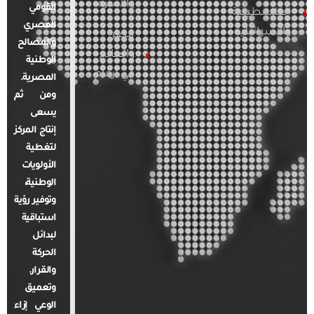
والأسرة
القومي
الفلسطينية
المصري
والإسرائيلية
مصر
والمصالح
والعالم
الوطنية
في أرقام
المصرية.
ومن ثم
يسعى
إنتاج المركز
لتغطية
الأولويات
الوطنية،
وتوفير رؤية
استباقية
لبدائل
الحركة
والقرار.
وتعميق
الوعي إزاء