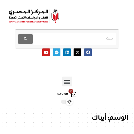
0
0.00
EGP
الوسم:
أيباك