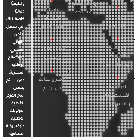
والصراعات
وإقليميًا
دراسات
ودوليًا
المسلحة
الدراسات
الإعلام
خاصة تلك
الأوروبية
والرأي العام
التي تتصل
بالأمن
القومي
الدراسات
قضايا المرأة
المصري
العربية
والأسرة
والمصالح
والإقليمية
الوطنية
المصرية.
مصر والعالم
ومن ثم
الدراسات
في أرقام
يسعى
الفلسطينية
إنتاج المركز
لتغطية
والإسرائيلية
الأولويات
الوطنية،
وتوفير رؤية
استباقية