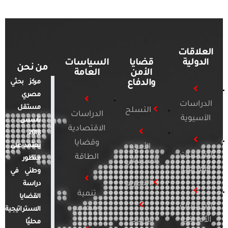
العلاقات
الدولية
قضايا
السياسات
من نحن
الأمن
العامة
والدفاع
مركز بحثي
مصري
الدراسات
مستقل
التسلح
الدراسات
الآسيوية
تأسس
الاقتصادية
2018.
وقضايا
يعتمد على
الأمن
الدراسات
الطاقة
منظور
السيبراني
الأفريقية
وطني في
التطرف
دراسة
تنمية
القضايا
الدراسات
ومجتمع
الاستراتيجية
الأمريكية
الإرهاب
محليًا