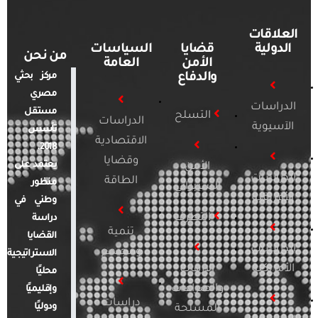
العلاقات
الدولية
قضايا
السياسات
من نحن
الأمن
العامة
والدفاع
مركز بحثي
مصري
الدراسات
مستقل
التسلح
الدراسات
الآسيوية
تأسس
الاقتصادية
2018.
وقضايا
يعتمد على
الأمن
الدراسات
الطاقة
منظور
السيبراني
الأفريقية
وطني في
التطرف
دراسة
تنمية
القضايا
الدراسات
ومجتمع
الاستراتيجية
الأمريكية
الإرهاب
محليًا
والصراعات
وإقليميًا
دراسات
ودوليًا
المسلحة