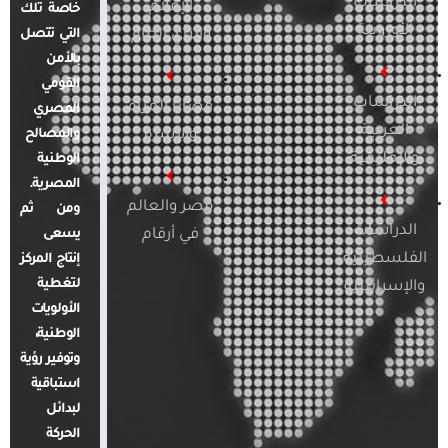
الدراسات
الإعلام
خاصة تلك
الأوروبية
والرأي العام
التي تتصل
بالأمن
القومي
الدراسات
قضايا المرأة
المصري
العربية
والأسرة
والمصالح
والإقليمية
الوطنية
المصرية.
مصر والعالم
ومن ثم
الدراسات
في أرقام
يسعى
الفلسطينية
إنتاج المركز
لتغطية
والإسرائيلية
الأولويات
الوطنية،
وتوفير رؤية
استباقية
لبدائل
الحركة