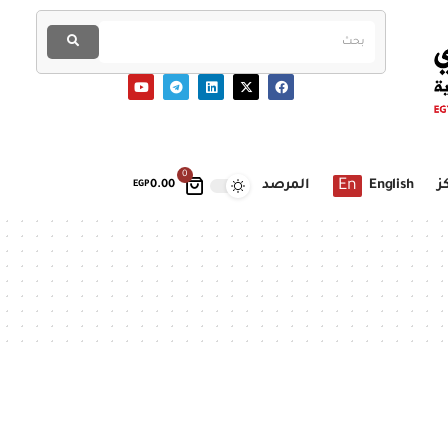
0
En
ز
English
المرصد
EGP
0.00