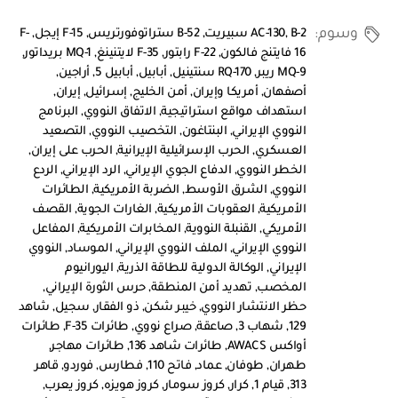
وسوم:
B-2 سبيريت
,
AC-130
,
B-52 ستراتوفورتريس
,
F-15 إيجل
,
F-
16 فايتنج فالكون
,
F-22 رابتور
,
F-35 لايتنينغ
,
MQ-1 بريداتور
,
MQ-9 ريبر
,
RQ-170 سنتينيل
,
أبابيل
,
أبابيل 5
,
أراجين
,
أصفهان
,
أمريكا وإيران
,
أمن الخليج
,
إسرائيل
,
إيران
,
استهداف مواقع استراتيجية
,
الاتفاق النووي
,
البرنامج
النووي الإيراني
,
البنتاغون
,
التخصيب النووي
,
التصعيد
العسكري
,
الحرب الإسرائيلية الإيرانية
,
الحرب على إيران
,
الخطر النووي
,
الدفاع الجوي الإيراني
,
الرد الإيراني
,
الردع
النووي
,
الشرق الأوسط
,
الضربة الأمريكية
,
الطائرات
الأمريكية
,
العقوبات الأمريكية
,
الغارات الجوية
,
القصف
الأمريكي
,
القنبلة النووية
,
المخابرات الأمريكية
,
المفاعل
النووي الإيراني
,
الملف النووي الإيراني
,
الموساد
,
النووي
الإيراني
,
الوكالة الدولية للطاقة الذرية
,
اليورانيوم
المخصب
,
تهديد أمن المنطقة
,
حرس الثورة الإيراني
,
حظر الانتشار النووي
,
خيبر شكن
,
ذو الفقار
,
سجيل
,
شاهد
129
,
شهاب 3
,
صاعقة
,
صراع نووي
,
طائرات F-35
,
طائرات
أواكس AWACS
,
طائرات شاهد 136
,
طائرات مهاجر
,
طهران
,
طوفان
,
عماد
,
فاتح 110
,
فطارس
,
فوردو
,
قاهر
313
,
قيام 1
,
كرار
,
كروز سومار
,
كروز هويزه
,
كروز يعرب
,