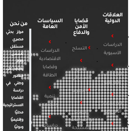
العلاقات
الدولية
قضايا
السياسات
من نحن
الأمن
العامة
والدفاع
مركز بحثي
مصري
الدراسات
مستقل
التسلح
الدراسات
الآسيوية
تأسس
الاقتصادية
2018.
وقضايا
يعتمد على
الأمن
الدراسات
الطاقة
منظور
السيبراني
الأفريقية
وطني في
التطرف
دراسة
تنمية
القضايا
الدراسات
ومجتمع
الاستراتيجية
الأمريكية
الإرهاب
محليًا
والصراعات
وإقليميًا
دراسات
ودوليًا
المسلحة