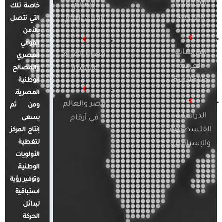
الدراسات
الإعلام
خاصة تلك
الأوروبية
والرأي العام
التي تتصل
بالأمن
القومي
الدراسات
قضايا المرأة
المصري
العربية
والأسرة
والمصالح
والإقليمية
الوطنية
المصرية.
مصر والعالم
ومن ثم
الدراسات
في أرقام
يسعى
الفلسطينية
إنتاج المركز
لتغطية
والإسرائيلية
الأولويات
الوطنية،
وتوفير رؤية
استباقية
لبدائل
الحركة