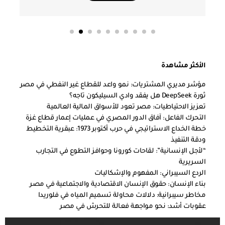
الأكثر مشاهدة
مؤشر مديري المشتريات: نمو واعد للقطاع غير النفطي في مصر
ثورة DeepSeek هل يفقد وادي السيليكون تاجه؟
تعزيز الاحتياطيات: مصر تعود للأسواق المالية العالمية
التحرك الفاعل: آفاق الدور المصري في عمليات إعمار قطاع غزة
خطة الخداع الاستراتيجي في حرب أكتوبر 1973: عبقرية التخطيط
ودقة التنفيذ
“لأجل الإنسانية”: لقاحات كورونا وحوافز التطوع في التجارب
السريرية
الردع السيبراني: المفهوم والإشكاليات
بناء الإنسان: حقوق الإنسان الاقتصادية والاجتماعية في مصر
مخاطر سيبرانية: دلالات محاولة تسميم المياه في فلوريدا
عقوبات أشد: نحو مواجهة فعالة للتحرش في مصر