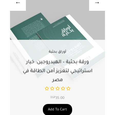
أوراق بحثية
ورقة بحثية – الهيدروجين: خيار
و
استراتيجي لتعزيز أمن الطاقة في
ا
مصر
EGP
35.00
Add To Cart