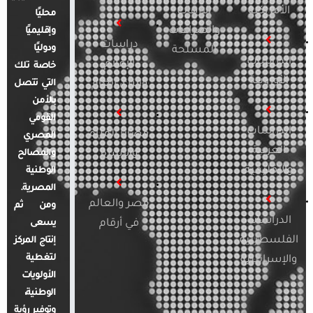
الأمريكية
الإرهاب
محليًا
والصراعات
وإقليميًا
دراسات
ودوليًا
المسلحة
الدراسات
الإعلام
خاصة تلك
الأوروبية
والرأي العام
التي تتصل
بالأمن
القومي
الدراسات
قضايا المرأة
المصري
العربية
والأسرة
والمصالح
والإقليمية
الوطنية
المصرية.
مصر والعالم
ومن ثم
الدراسات
في أرقام
يسعى
الفلسطينية
إنتاج المركز
لتغطية
والإسرائيلية
الأولويات
الوطنية،
وتوفير رؤية