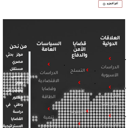
أقرأ المزيد
العلاقات
الدولية
قضايا
السياسات
من نحن
الأمن
العامة
والدفاع
مركز بحثي
مصري
الدراسات
مستقل
التسلح
الدراسات
الآسيوية
تأسس
الاقتصادية
2018.
وقضايا
يعتمد على
الأمن
الدراسات
الطاقة
منظور
السيبراني
الأفريقية
وطني في
التطرف
دراسة
تنمية
القضايا
الدراسات
ومجتمع
الاستراتيجية