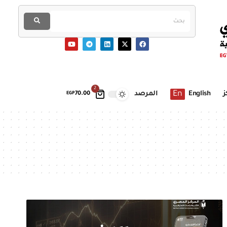
2
En
ز
English
المرصد
EGP
70.00