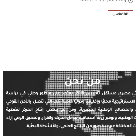
وقت القراءة: 5 دقيقة
أقرأ المزيد
من نحن
مركز بحثي مصري مستقل تأسس 2018. يعتمد على منظور وطني في دراسة
الاستراتيجية محليًا وإقليميًا ودوليًا خاصة تلك التي تتصل بالأمن القومي
والمصالح الوطنية المصرية. ومن ثم يسعى إنتاج المركز لتغطية
ت الوطنية، وتوفير رؤية استباقية لبدائل الحركة والقرار. وتعميق الوعي إزاء
ت المختلفة عبر عدة صور من الإنتاج العلمي، والأنشطة البحثية.