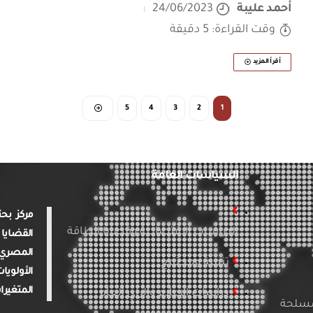
أحمد عليبة
24/06/2023
وقت القراءة: 5 دقيقة
أقرأ المزيد
5
4
3
2
1
السياسات العامة
الدراسات الاقتصادية وقضايا الطاقة
القضايا 
المصري 
تنمية ومجتمع
الأولويا
المتغيرا
دراسات الإعلام والرأي العام
لمسلحة