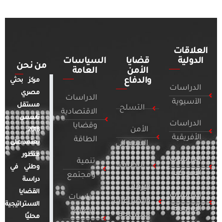
العلاقات
الدولية
قضايا
السياسات
من نحن
الأمن
العامة
والدفاع
مركز بحثي
الدراسات
مصري
الدراسات
الآسيوية
مستقل
التسلح
الاقتصادية
تأسس
الدراسات
وقضايا
الأمن
2018.
الأفريقية
الطاقة
يعتمد على
السيبراني
منظور
الدراسات
تنمية
التطرف
وطني في
الأمريكية
ومجتمع
دراسة
الإرهاب
القضايا
الدراسات
دراسات
والصراعات
الاستراتيجية
الأوروبية
الإعلام
المسلحة
محليًا