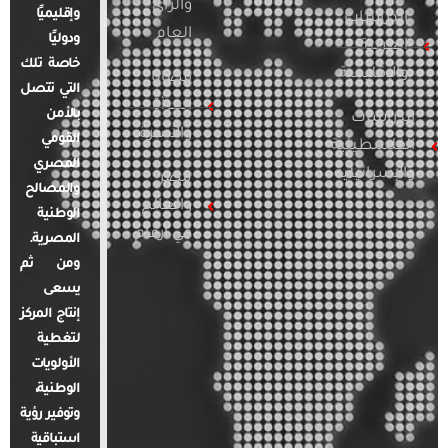
والرأي
وإقليميًا
الدراسات
العام
ودوليًا
العربية
خاصة تلك
والإقليمية
قضايا
التي تتصل
المرأة
بالأمن
الدراسات
والأسرة
القومي
الفلسطينية
المصري
والإسرائيلية
مصر
والمصالح
والعالم
الوطنية
في أرقام
المصرية.
ومن ثم
يسعى
إنتاج المركز
لتغطية
الأولويات
الوطنية،
وتوفير رؤية
استباقية