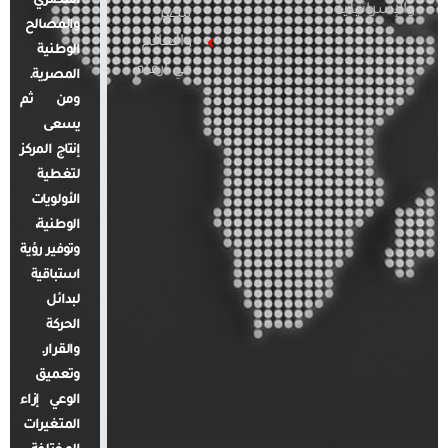
المصري
والإسرائيلية
مصر
والمصالح
والعالم
الوطنية
في أرقام
المصرية.
ومن ثم
يسعى
إنتاج المركز
لتغطية
الأولويات
الوطنية،
وتوفير رؤية
استباقية
لبدائل
الحركة
والقرار.
وتعميق
الوعي إزاء
المتغيرات