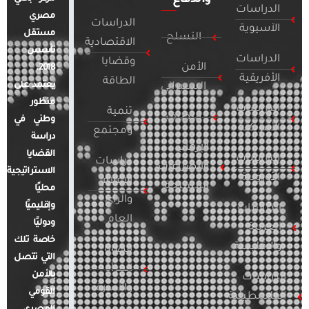
الدراسات
مصري
الدراسات
الآسيوية
مستقل
التسلح
الاقتصادية
تأسس
الدراسات
وقضايا
الأمن
2018.
الأفريقية
الطاقة
يعتمد على
السيبراني
منظور
الدراسات
تنمية
التطرف
وطني في
الأمريكية
ومجتمع
دراسة
الإرهاب
القضايا
الدراسات
دراسات
والصراعات
الاستراتيجية
الأوروبية
الإعلام
المسلحة
محليًا
والرأي
وإقليميًا
الدراسات
العام
ودوليًا
العربية
خاصة تلك
والإقليمية
قضايا
التي تتصل
المرأة
بالأمن
الدراسات
والأسرة
القومي
الفلسطينية