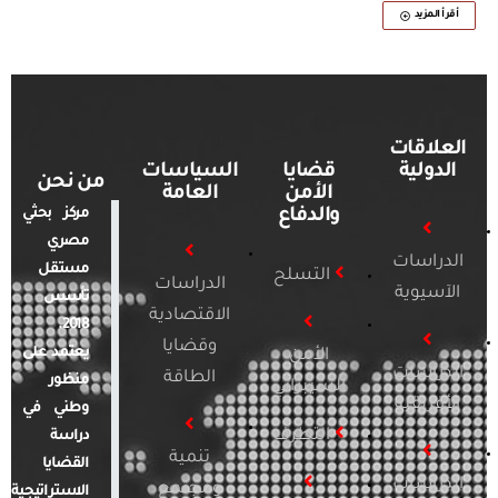
أقرأ المزيد
العلاقات
الدولية
قضايا
السياسات
من نحن
الأمن
العامة
والدفاع
مركز بحثي
مصري
الدراسات
مستقل
التسلح
الدراسات
الآسيوية
تأسس
الاقتصادية
2018.
وقضايا
يعتمد على
الأمن
الدراسات
الطاقة
منظور
السيبراني
الأفريقية
وطني في
التطرف
دراسة
تنمية
القضايا
الدراسات
ومجتمع
الاستراتيجية