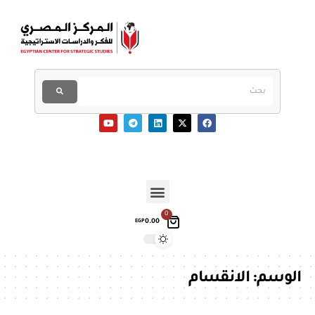
0
0.00
EGP
الوسم:
الانقسام