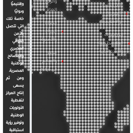
والرأي
وإقليميًا
الدراسات
العام
ودوليًا
العربية
خاصة تلك
والإقليمية
قضايا
التي تتصل
المرأة
بالأمن
الدراسات
والأسرة
القومي
الفلسطينية
المصري
والإسرائيلية
مصر
والمصالح
والعالم
الوطنية
في أرقام
المصرية.
ومن ثم
يسعى
إنتاج المركز
لتغطية
الأولويات
الوطنية،
وتوفير رؤية
استباقية