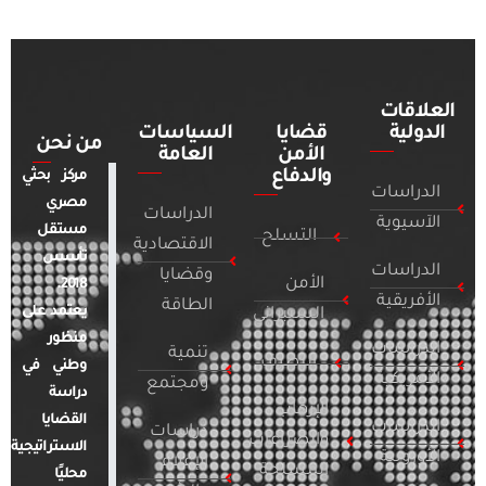
العلاقات
الدولية
قضايا
السياسات
من نحن
الأمن
العامة
والدفاع
مركز بحثي
الدراسات
مصري
الدراسات
الآسيوية
مستقل
التسلح
الاقتصادية
تأسس
الدراسات
وقضايا
الأمن
2018.
الأفريقية
الطاقة
يعتمد على
السيبراني
منظور
الدراسات
تنمية
التطرف
وطني في
الأمريكية
ومجتمع
دراسة
الإرهاب
القضايا
الدراسات
دراسات
والصراعات
الاستراتيجية
الأوروبية
الإعلام
المسلحة
محليًا