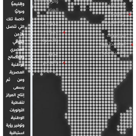
والرأي
وإقليميًا
الدراسات
العام
ودوليًا
العربية
خاصة تلك
والإقليمية
قضايا
التي تتصل
المرأة
بالأمن
الدراسات
والأسرة
القومي
الفلسطينية
المصري
والإسرائيلية
مصر
والمصالح
والعالم
الوطنية
في أرقام
المصرية.
ومن ثم
يسعى
إنتاج المركز
لتغطية
الأولويات
الوطنية،
وتوفير رؤية
استباقية