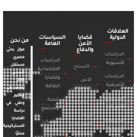
العلاقات
الدولية
قضايا
السياسات
من نحن
الأمن
العامة
والدفاع
مركز بحثي
الدراسات
مصري
الدراسات
الآسيوية
مستقل
التسلح
الاقتصادية
تأسس
الدراسات
وقضايا
الأمن
2018.
الأفريقية
الطاقة
يعتمد على
السيبراني
منظور
الدراسات
تنمية
التطرف
وطني في
الأمريكية
ومجتمع
دراسة
الإرهاب
القضايا
الدراسات
دراسات
والصراعات
الاستراتيجية
الأوروبية
الإعلام
المسلحة
محليًا