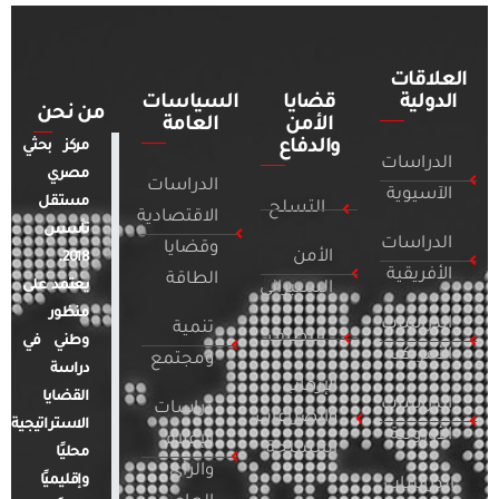
العلاقات
الدولية
قضايا
السياسات
من نحن
الأمن
العامة
والدفاع
مركز بحثي
الدراسات
مصري
الدراسات
الآسيوية
مستقل
التسلح
الاقتصادية
تأسس
الدراسات
وقضايا
الأمن
2018.
الأفريقية
الطاقة
يعتمد على
السيبراني
منظور
الدراسات
تنمية
التطرف
وطني في
الأمريكية
ومجتمع
دراسة
الإرهاب
القضايا
الدراسات
دراسات
والصراعات
الاستراتيجية
الأوروبية
الإعلام
المسلحة
محليًا
والرأي
وإقليميًا
الدراسات