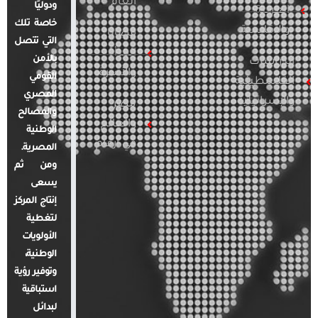
العام
ودوليًا
العربية
خاصة تلك
والإقليمية
قضايا
التي تتصل
المرأة
بالأمن
الدراسات
والأسرة
القومي
الفلسطينية
المصري
والإسرائيلية
مصر
والمصالح
والعالم
الوطنية
في أرقام
المصرية.
ومن ثم
يسعى
إنتاج المركز
لتغطية
الأولويات
الوطنية،
وتوفير رؤية
استباقية
لبدائل