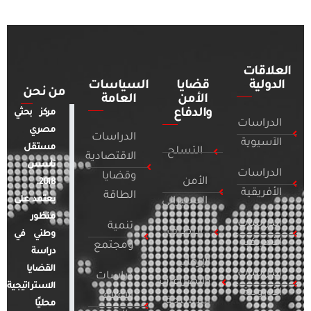
العلاقات
الدولية
قضايا
السياسات
من نحن
الأمن
العامة
والدفاع
مركز بحثي
الدراسات
مصري
الدراسات
الآسيوية
مستقل
التسلح
الاقتصادية
تأسس
الدراسات
وقضايا
الأمن
2018.
الأفريقية
الطاقة
يعتمد على
السيبراني
منظور
الدراسات
تنمية
التطرف
وطني في
الأمريكية
ومجتمع
دراسة
الإرهاب
القضايا
الدراسات
دراسات
والصراعات
الاستراتيجية
الأوروبية
الإعلام
المسلحة
محليًا