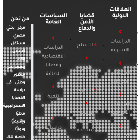
العلاقات
الدولية
قضايا
السياسات
من نحن
الأمن
العامة
والدفاع
مركز بحثي
مصري
الدراسات
مستقل
التسلح
الدراسات
الآسيوية
تأسس
الاقتصادية
2018.
وقضايا
يعتمد على
الأمن
الدراسات
الطاقة
منظور
السيبراني
الأفريقية
وطني في
التطرف
دراسة
تنمية
القضايا
الدراسات
ومجتمع
الاستراتيجية
الأمريكية
الإرهاب
محليًا
والصراعات
وإقليميًا
دراسات
ودوليًا
المسلحة
الدراسات
الإعلام
خاصة تلك