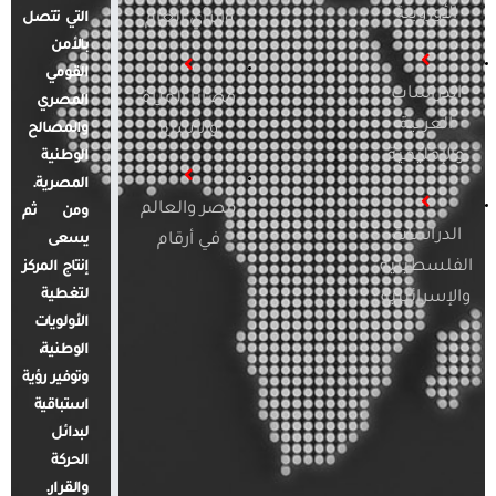
الأوروبية
والرأي العام
التي تتصل
بالأمن
القومي
الدراسات
قضايا المرأة
المصري
العربية
والأسرة
والمصالح
والإقليمية
الوطنية
المصرية.
مصر والعالم
ومن ثم
الدراسات
في أرقام
يسعى
الفلسطينية
إنتاج المركز
لتغطية
والإسرائيلية
الأولويات
الوطنية،
وتوفير رؤية
استباقية
لبدائل
الحركة
والقرار.