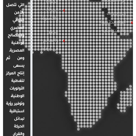
والإقليمية
قضايا
التي تتصل
المرأة
بالأمن
الدراسات
والأسرة
القومي
الفلسطينية
المصري
والإسرائيلية
مصر
والمصالح
والعالم
الوطنية
في أرقام
المصرية.
ومن ثم
يسعى
إنتاج المركز
لتغطية
الأولويات
الوطنية،
وتوفير رؤية
استباقية
لبدائل
الحركة
والقرار.