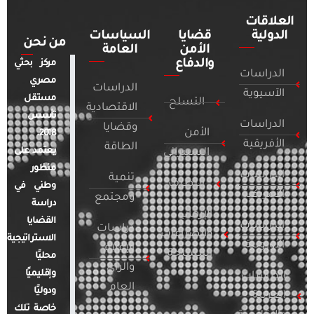
العلاقات
الدولية
قضايا
السياسات
من نحن
الأمن
العامة
والدفاع
مركز بحثي
الدراسات
مصري
الدراسات
الآسيوية
مستقل
التسلح
الاقتصادية
تأسس
الدراسات
وقضايا
الأمن
2018.
الأفريقية
الطاقة
يعتمد على
السيبراني
منظور
الدراسات
تنمية
التطرف
وطني في
الأمريكية
ومجتمع
دراسة
الإرهاب
القضايا
الدراسات
دراسات
والصراعات
الاستراتيجية
الأوروبية
الإعلام
المسلحة
محليًا
والرأي
وإقليميًا
الدراسات
العام
ودوليًا
العربية
خاصة تلك