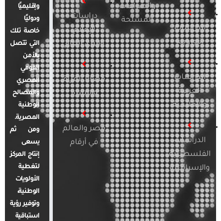
والصراعات
وإقليميًا
دراسات
ودوليًا
المسلحة
الدراسات
الإعلام
خاصة تلك
الأوروبية
والرأي العام
التي تتصل
بالأمن
القومي
الدراسات
قضايا المرأة
المصري
العربية
والأسرة
والمصالح
والإقليمية
الوطنية
المصرية.
مصر والعالم
ومن ثم
الدراسات
في أرقام
يسعى
الفلسطينية
إنتاج المركز
لتغطية
والإسرائيلية
الأولويات
الوطنية،
وتوفير رؤية
استباقية