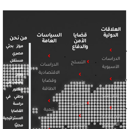
العلاقات
الدولية
قضايا
السياسات
من نحن
الأمن
العامة
والدفاع
مركز بحثي
مصري
الدراسات
مستقل
التسلح
الدراسات
الآسيوية
تأسس
الاقتصادية
2018.
وقضايا
يعتمد على
الأمن
الدراسات
الطاقة
منظور
السيبراني
الأفريقية
وطني في
التطرف
دراسة
تنمية
القضايا
الدراسات
ومجتمع
الاستراتيجية
الأمريكية
الإرهاب
محليًا