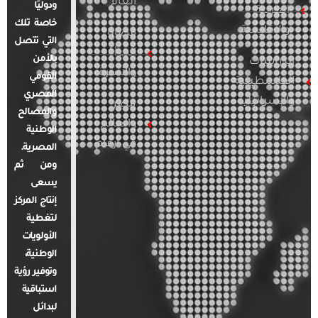
العام
ودوليًا
العربية
خاصة تلك
والإقليمية
قضايا
التي تتصل
المرأة
بالأمن
الدراسات
والأسرة
القومي
الفلسطينية
المصري
والإسرائيلية
مصر
والمصالح
والعالم
الوطنية
في أرقام
المصرية.
ومن ثم
يسعى
إنتاج المركز
لتغطية
الأولويات
الوطنية،
وتوفير رؤية
استباقية
لبدائل