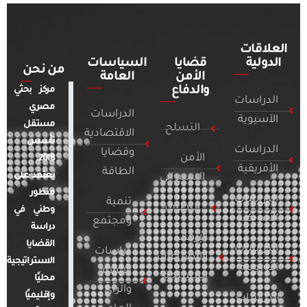
العلاقات
الدولية
قضايا
السياسات
من نحن
الأمن
العامة
والدفاع
مركز بحثي
الدراسات
مصري
الدراسات
الآسيوية
مستقل
التسلح
الاقتصادية
تأسس
الدراسات
وقضايا
الأمن
2018.
الأفريقية
الطاقة
يعتمد على
السيبراني
منظور
الدراسات
تنمية
التطرف
وطني في
الأمريكية
ومجتمع
دراسة
الإرهاب
القضايا
الدراسات
دراسات
والصراعات
الاستراتيجية
الأوروبية
الإعلام
المسلحة
محليًا
والرأي
وإقليميًا
الدراسات