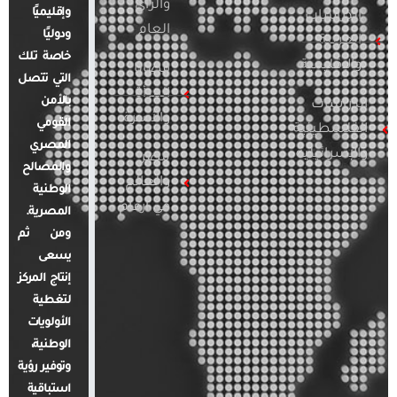
والرأي
وإقليميًا
الدراسات
العام
ودوليًا
العربية
خاصة تلك
والإقليمية
قضايا
التي تتصل
المرأة
بالأمن
الدراسات
والأسرة
القومي
الفلسطينية
المصري
والإسرائيلية
مصر
والمصالح
والعالم
الوطنية
في أرقام
المصرية.
ومن ثم
يسعى
إنتاج المركز
لتغطية
الأولويات
الوطنية،
وتوفير رؤية
استباقية