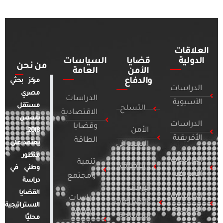
العلاقات
الدولية
قضايا
السياسات
من نحن
الأمن
العامة
والدفاع
مركز بحثي
الدراسات
مصري
الدراسات
الآسيوية
مستقل
التسلح
الاقتصادية
تأسس
الدراسات
وقضايا
الأمن
2018.
الأفريقية
الطاقة
يعتمد على
السيبراني
منظور
الدراسات
تنمية
التطرف
وطني في
الأمريكية
ومجتمع
دراسة
الإرهاب
القضايا
الدراسات
دراسات
والصراعات
الاستراتيجية
الأوروبية
الإعلام
المسلحة
محليًا