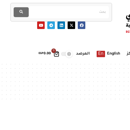
0
En
ز
English
المرصد
EGP
0.00