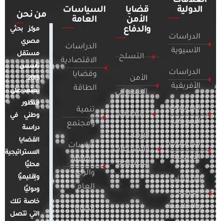
العلاقات
الدولية
قضايا
السياسات
من نحن
الأمن
العامة
والدفاع
مركز بحثي
الدراسات
مصري
الدراسات
الآسيوية
مستقل
التسلح
الاقتصادية
تأسس
الدراسات
وقضايا
الأمن
2018.
الأفريقية
الطاقة
يعتمد على
السيبراني
منظور
الدراسات
تنمية
التطرف
وطني في
الأمريكية
ومجتمع
دراسة
الإرهاب
القضايا
الدراسات
دراسات
والصراعات
الاستراتيجية
الأوروبية
الإعلام
المسلحة
محليًا
والرأي
وإقليميًا
الدراسات
العام
ودوليًا
العربية
خاصة تلك
والإقليمية
قضايا
التي تتصل