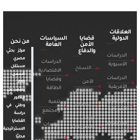
العلاقات
الدولية
قضايا
السياسات
من نحن
الأمن
العامة
والدفاع
مركز بحثي
الدراسات
مصري
الدراسات
الآسيوية
مستقل
التسلح
الاقتصادية
تأسس
الدراسات
وقضايا
الأمن
2018.
الأفريقية
الطاقة
يعتمد على
السيبراني
منظور
الدراسات
تنمية
التطرف
وطني في
الأمريكية
ومجتمع
دراسة
الإرهاب
القضايا
الدراسات
دراسات
والصراعات
الاستراتيجية
الأوروبية
الإعلام
المسلحة
محليًا