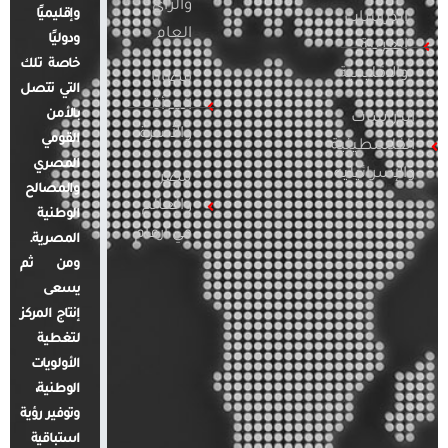
والرأي
وإقليميًا
الدراسات
العام
ودوليًا
العربية
خاصة تلك
والإقليمية
قضايا
التي تتصل
المرأة
بالأمن
الدراسات
والأسرة
القومي
الفلسطينية
المصري
والإسرائيلية
مصر
والمصالح
والعالم
الوطنية
في أرقام
المصرية.
ومن ثم
يسعى
إنتاج المركز
لتغطية
الأولويات
الوطنية،
وتوفير رؤية
استباقية