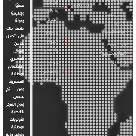
الأوروبية
الإعلام
المسلحة
محليًا
والرأي
وإقليميًا
الدراسات
العام
ودوليًا
العربية
خاصة تلك
والإقليمية
قضايا
التي تتصل
المرأة
بالأمن
الدراسات
والأسرة
القومي
الفلسطينية
المصري
والإسرائيلية
مصر
والمصالح
والعالم
الوطنية
في أرقام
المصرية.
ومن ثم
يسعى
إنتاج المركز
لتغطية
الأولويات
الوطنية،
وتوفير رؤية