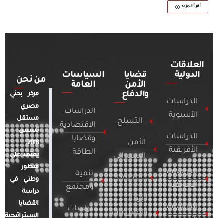
أقرأ المزيد
العلاقات
الدولية
قضايا
السياسات
من نحن
الأمن
العامة
والدفاع
مركز بحثي
الدراسات
مصري
الدراسات
الآسيوية
مستقل
التسلح
الاقتصادية
تأسس
الدراسات
وقضايا
الأمن
2018.
الأفريقية
الطاقة
يعتمد على
السيبراني
منظور
الدراسات
تنمية
التطرف
وطني في
الأمريكية
ومجتمع
دراسة
الإرهاب
القضايا
الدراسات
دراسات
والصراعات
الاستراتيجية