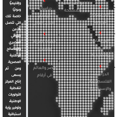
والصراعات
وإقليميًا
دراسات
ودوليًا
المسلحة
الدراسات
الإعلام
خاصة تلك
الأوروبية
والرأي العام
التي تتصل
بالأمن
القومي
الدراسات
قضايا المرأة
المصري
العربية
والأسرة
والمصالح
والإقليمية
الوطنية
المصرية.
مصر والعالم
ومن ثم
الدراسات
في أرقام
يسعى
الفلسطينية
إنتاج المركز
لتغطية
والإسرائيلية
الأولويات
الوطنية،
وتوفير رؤية
استباقية