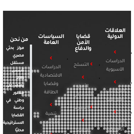
العلاقات
الدولية
قضايا
السياسات
من نحن
الأمن
العامة
والدفاع
مركز بحثي
مصري
الدراسات
مستقل
التسلح
الدراسات
الآسيوية
تأسس
الاقتصادية
2018.
وقضايا
يعتمد على
الأمن
الدراسات
الطاقة
منظور
السيبراني
الأفريقية
وطني في
التطرف
دراسة
تنمية
القضايا
الدراسات
ومجتمع
الاستراتيجية
الأمريكية
الإرهاب
محليًا