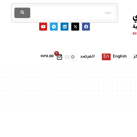
0
En
ز
English
المرصد
EGP
0.00