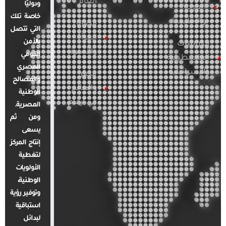
العام
ودوليًا
العربية
خاصة تلك
والإقليمية
قضايا
التي تتصل
المرأة
بالأمن
الدراسات
والأسرة
القومي
الفلسطينية
المصري
والإسرائيلية
مصر
والمصالح
والعالم
الوطنية
في أرقام
المصرية.
ومن ثم
يسعى
إنتاج المركز
لتغطية
الأولويات
الوطنية،
وتوفير رؤية
استباقية
لبدائل