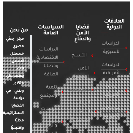
العلاقات
الدولية
قضايا
السياسات
من نحن
الأمن
العامة
والدفاع
مركز بحثي
الدراسات
مصري
الدراسات
الآسيوية
مستقل
التسلح
الاقتصادية
تأسس
الدراسات
وقضايا
الأمن
2018.
الأفريقية
الطاقة
يعتمد على
السيبراني
منظور
الدراسات
تنمية
التطرف
وطني في
الأمريكية
ومجتمع
دراسة
الإرهاب
القضايا
الدراسات
دراسات
والصراعات
الاستراتيجية
الأوروبية
الإعلام
المسلحة
محليًا
والرأي
وإقليميًا
الدراسات