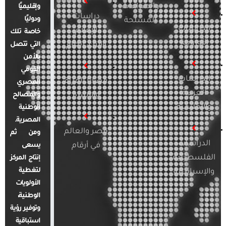
والصراعات
وإقليميًا
دراسات
ودوليًا
المسلحة
الدراسات
الإعلام
خاصة تلك
الأوروبية
والرأي العام
التي تتصل
بالأمن
القومي
الدراسات
قضايا المرأة
المصري
العربية
والأسرة
والمصالح
والإقليمية
الوطنية
المصرية.
مصر والعالم
ومن ثم
الدراسات
في أرقام
يسعى
الفلسطينية
إنتاج المركز
لتغطية
والإسرائيلية
الأولويات
الوطنية،
وتوفير رؤية
استباقية