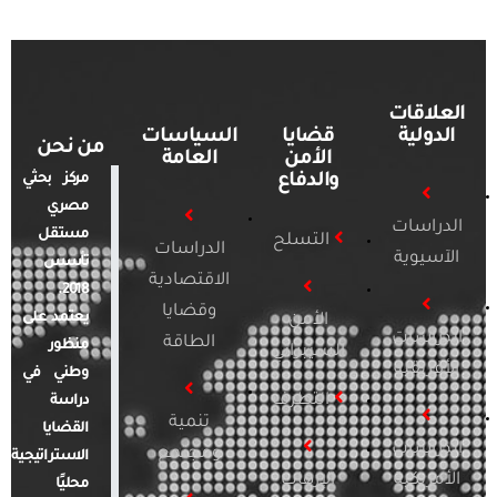
العلاقات
الدولية
قضايا
السياسات
من نحن
الأمن
العامة
والدفاع
مركز بحثي
مصري
الدراسات
مستقل
التسلح
الدراسات
الآسيوية
تأسس
الاقتصادية
2018.
وقضايا
يعتمد على
الأمن
الدراسات
الطاقة
منظور
السيبراني
الأفريقية
وطني في
التطرف
دراسة
تنمية
القضايا
الدراسات
ومجتمع
الاستراتيجية
الأمريكية
الإرهاب
محليًا